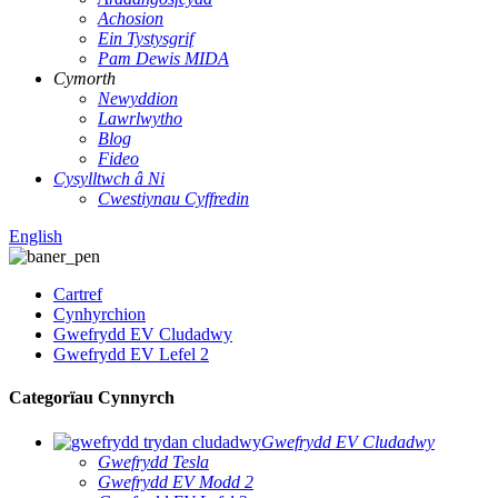
Achosion
Ein Tystysgrif
Pam Dewis MIDA
Cymorth
Newyddion
Lawrlwytho
Blog
Fideo
Cysylltwch â Ni
Cwestiynau Cyffredin
English
Cartref
Cynhyrchion
Gwefrydd EV Cludadwy
Gwefrydd EV Lefel 2
Categorïau Cynnyrch
Gwefrydd EV Cludadwy
Gwefrydd Tesla
Gwefrydd EV Modd 2