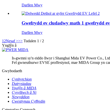
Darllen Mwy
Gwefrydd ev cludadwy math 1 gwefrydd ev
Darllen Mwy
1
2
Nesaf >
>>
Tudalen 1 / 2
Ynglŷn â
Is-gwmni sy'n eiddo llwyr i Shanghai Mida EV Power Co., L
Fel gwneuthurwr EVSE proffesiynol, mae MIDA Group yn canol
Gwybodaeth
Cynhyrchion
Datrysiadau
Ynglŷn â MIDA
Cysylltwch â Ni
Newyddion
Cwestiynau Cyffredin
Categorïau Cynnyrch