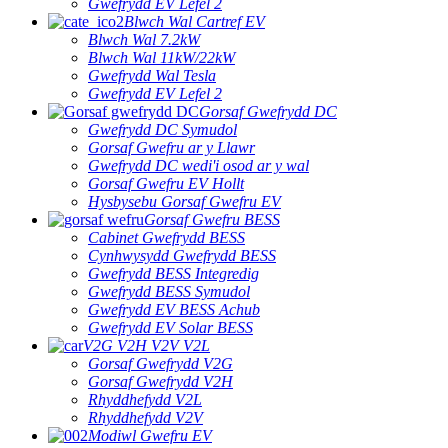
Gwefrydd EV Lefel 2
Blwch Wal Cartref EV
Blwch Wal 7.2kW
Blwch Wal 11kW/22kW
Gwefrydd Wal Tesla
Gwefrydd EV Lefel 2
Gorsaf Gwefrydd DC
Gwefrydd DC Symudol
Gorsaf Gwefru ar y Llawr
Gwefrydd DC wedi'i osod ar y wal
Gorsaf Gwefru EV Hollt
Hysbysebu Gorsaf Gwefru EV
Gorsaf Gwefru BESS
Cabinet Gwefrydd BESS
Cynhwysydd Gwefrydd BESS
Gwefrydd BESS Integredig
Gwefrydd BESS Symudol
Gwefrydd EV BESS Achub
Gwefrydd EV Solar BESS
V2G V2H V2V V2L
Gorsaf Gwefrydd V2G
Gorsaf Gwefrydd V2H
Rhyddhefydd V2L
Rhyddhefydd V2V
Modiwl Gwefru EV