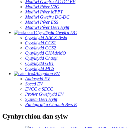
Modiwl Gwefru AC DC EV
Modiwl Pŵer V2G
Modiwl Pŵer MPPT
Modiwl Gwefru DC-DC
Modiwl Pŵer ESS
Modiwl Pŵer Oeri Hylif
Cysylltydd Gwefru DC
Cysylltydd NACS Tesla
Cysylltydd CCS1
Cysylltydd CCS2
Cysylltydd CHAdeMO
Cysylltydd Chaoji
Cysylltydd GBT
Cysylltydd MCS
Ategolion EV
Addasydd EV
Soced EV
EVCC a SECC
Profwr Gwefrydd EV
System Oeri Hylif
Pantograff a Chromb Bws E
Cynhyrchion dan sylw