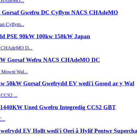
w Gorsaf Gwefru DC Cyflym NACS CHAdeMO
dd PSE 90kW 100kw 150kW Japan
0kW Gorsaf Wefru NACS CHAdeMO DC
50kW Gorsaf Gwefrydd EV wedi'i Gosod ar y Wal
 1440KW Uned Gwefru Integredig CCS2 GBT
rydd EV Hollt wedi'i Oeri â Hylif Pentwr Supercha