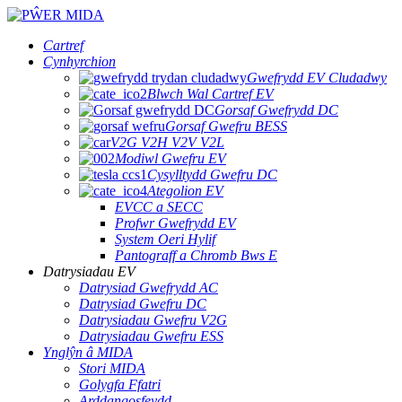
Cartref
Cynhyrchion
Gwefrydd EV Cludadwy
Blwch Wal Cartref EV
Gorsaf Gwefrydd DC
Gorsaf Gwefru BESS
V2G V2H V2V V2L
Modiwl Gwefru EV
Cysylltydd Gwefru DC
Ategolion EV
EVCC a SECC
Profwr Gwefrydd EV
System Oeri Hylif
Pantograff a Chromb Bws E
Datrysiadau EV
Datrysiad Gwefrydd AC
Datrysiad Gwefru DC
Datrysiadau Gwefru V2G
Datrysiadau Gwefru ESS
Ynglŷn â MIDA
Stori MIDA
Golygfa Ffatri
Arddangosfeydd