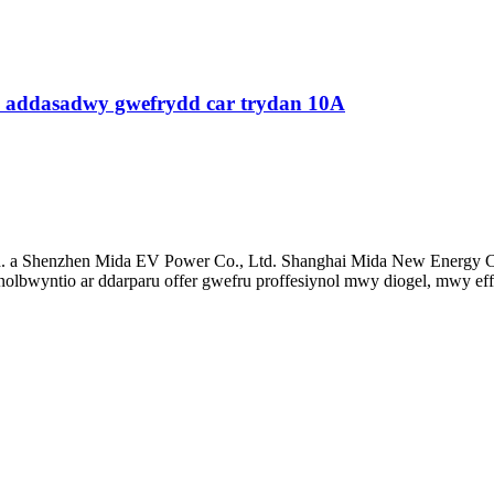
 addasadwy gwefrydd car trydan 10A
td. a Shenzhen Mida EV Power Co., Ltd. Shanghai Mida New Energy C
bwyntio ar ddarparu offer gwefru proffesiynol mwy diogel, mwy effe