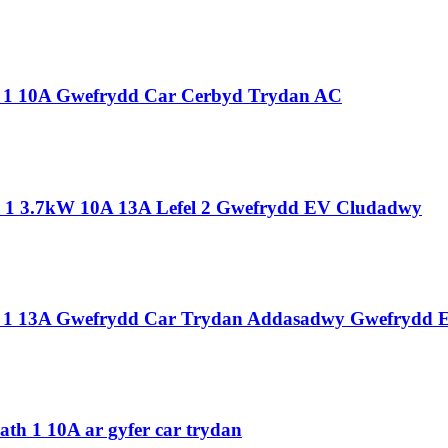
1 10A Gwefrydd Car Cerbyd Trydan AC
1 3.7kW 10A 13A Lefel 2 Gwefrydd EV Cludadwy
 1 13A Gwefrydd Car Trydan Addasadwy Gwefrydd 
th 1 10A ar gyfer car trydan