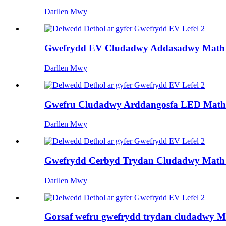
Darllen Mwy
Gwefrydd EV Cludadwy Addasadwy Math 
Darllen Mwy
Gwefru Cludadwy Arddangosfa LED Math 
Darllen Mwy
Gwefrydd Cerbyd Trydan Cludadwy Math
Darllen Mwy
Gorsaf wefru gwefrydd trydan cludadwy Ma