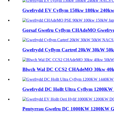
Gwefrydd EV Cyflym 150kw 180kw 240k
Gorsaf Gwefru Cyflym CHAdeMO Gwefry
Gwefrydd Cyflym Cartref 20kW 30kW 5
Blwch Wal DC CCS2 CHAdeMO 30kw 40kw 
Gwefrydd DC Hollt Ultra Cyflym 1200KW
Pentyrrau Gwefru DC 1000KW 1200KW Gwef