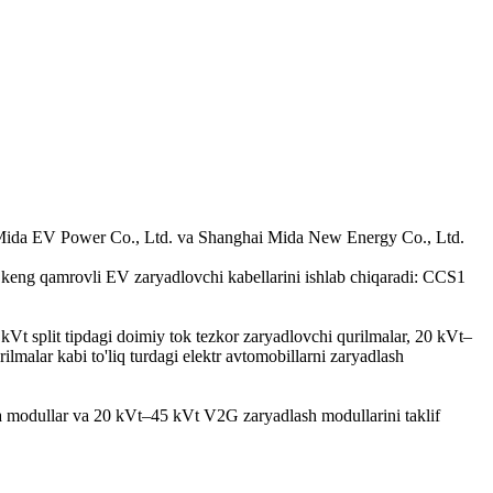
en Mida EV Power Co., Ltd. va Shanghai Mida New Energy Co., Ltd.
 keng qamrovli EV zaryadlovchi kabellarini ishlab chiqaradi: CCS1
t split tipdagi doimiy tok tezkor zaryadlovchi qurilmalar, 20 kVt–
malar kabi to'liq turdagi elektr avtomobillarni zaryadlash
 modullar va 20 kVt–45 kVt V2G zaryadlash modullarini taklif