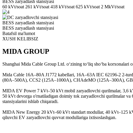
BESS zaryadlash stansiyasi
60 kVt/soat 261 kVt/soat 418 kVt/soat 625 kVt/soat 2 MkVt/soat
BESS zaryadlash stansiyasi
BESS zaryadlash stansiyasi
Batafsil ma'lumot
XUSH KELIBSIZ
MIDA GROUP
Shanghai Mida Cable Group Ltd. oʻzining toʻliq shoʻba korxonalari
Mida Cable 16A–80A J1772 kabellari, 16A–63A IEC 62196-2 2-turdagi 
(80A–500A), CCS2 (125A–1000A), CHAdeMO (125A–300A), GBT 
MIDA EV Power 7 kVt–50 kVt mobil zaryadlovchi qurilmalar, 3,6 kVt–
50 kVt devorga o'rnatiladigan doimiy tok zaryadlovchi qurilmalar va 6
stansiyalarini ishlab chiqaradi.
MIDA New Energy 20 kVt–60 kVt standart modullar, 40 kVt–125 kVt 
qiluvchi EV zaryadlovchi quvvat modullariga ixtisoslashgan.