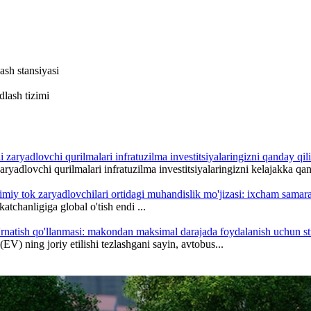
sh stansiyasi
lash tizimi
adlovchi qurilmalari infratuzilma investitsiyalaringizni kelajakka qan
atchanligiga global o'tish endi ...
(EV) ning joriy etilishi tezlashgani sayin, avtobus...