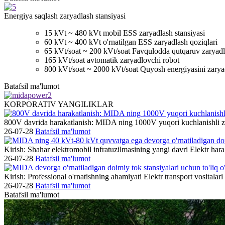
Energiya saqlash zaryadlash stansiyasi
15 kVt ~ 480 kVt mobil ESS zaryadlash stansiyasi
60 kVt ~ 400 kVt o'rnatilgan ESS zaryadlash qoziqlari
65 kVt/soat ~ 200 kVt/soat Favqulodda qutqaruv zaryadla
165 kVt/soat avtomatik zaryadlovchi robot
800 kVt/soat ~ 2000 kVt/soat Quyosh energiyasini zaryad
Batafsil ma'lumot
KORPORATIV YANGILIKLAR
800V davrida harakatlanish: MIDA ning 1000V yuqori kuchlanishli zary
26-07-28
Batafsil ma'lumot
Kirish: Shahar elektromobil infratuzilmasining yangi davri Elektr harak
26-07-28
Batafsil ma'lumot
Kirish: Professional o'rnatishning ahamiyati Elektr transport vositalari 
26-07-28
Batafsil ma'lumot
Batafsil ma'lumot