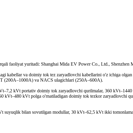
 orqali faoliyat yuritadi: Shanghai Mida EV Power Co., Ltd., Shenzh
kabellar va doimiy tok tez zaryadlovchi kabellarini o'z ichiga olgan
(200A–1000A) va NACS ulagichlari (250A–600A).
7,2 kVt portativ doimiy tok zaryadlovchi qurilmalar, 360 kVt–1440 kV
0 kVt–480 kVt polga o'rnatiladigan doimiy tok tezkor zaryadlovchi quril
suyuqlik bilan sovutilgan modullar, 30 kVt–62,5 kVt ikki tomonlama