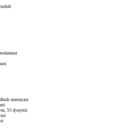
moduli
moslamasi
masi
lash stansiyasi
asi
uym, 55 dyuym)
asi
si