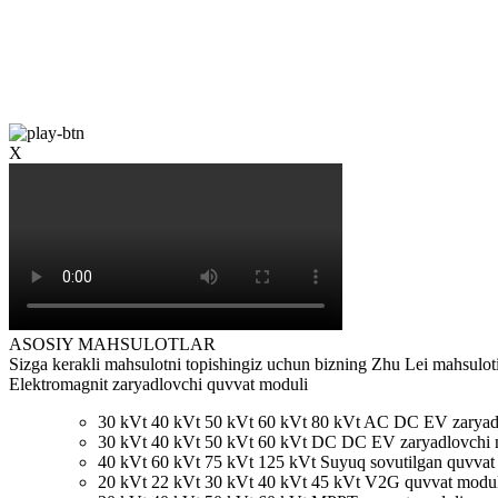
X
ASOSIY MAHSULOTLAR
Sizga kerakli mahsulotni topishingiz uchun bizning Zhu Lei mahsuloti
Elektromagnit zaryadlovchi quvvat moduli
30 kVt 40 kVt 50 kVt 60 kVt 80 kVt AC DC EV zaryad
30 kVt 40 kVt 50 kVt 60 kVt DC DC EV zaryadlovchi 
40 kVt 60 kVt 75 kVt 125 kVt Suyuq sovutilgan quvvat
20 kVt 22 kVt 30 kVt 40 kVt 45 kVt V2G quvvat modul