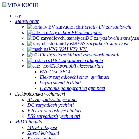
Uy
Mahsulotlar
Portativ EV zaryadlovchi
Uy uchun EV devor qutisi
DC zaryadlovchi stansiyas
BESS zaryadlash stansiyasi
V2G V2H V2V V2L
Elektr avtomobillarni zaryadlash moduli
DC zaryadlovchi ulagichi
Elektromobil aksessuarlari
EVCC va SECC
Elektr zaryadlovchi sinov qurilmasi
Suyuq sovutish tizimi
E avtobus pantografi va gumbazi
Elektrotexnika yechimlari
AC zaryadlovchi yechimi
DC zaryadlash yechimi
V2G zaryadlash yechimlari
ESS zaryadlash yechimlari
MIDA haqida
MIDA hikoyasi
Zavod ko'rinishi
Ko'rgazmalar