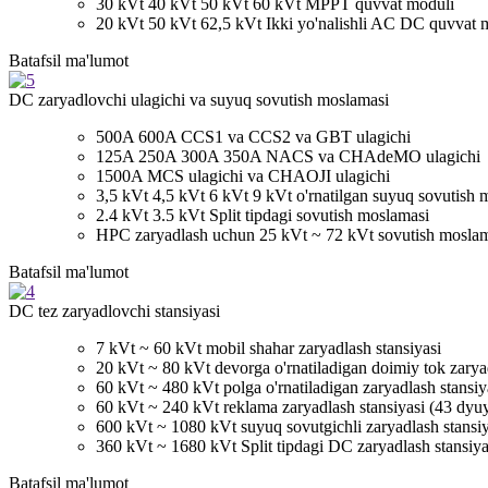
30 kVt 40 kVt 50 kVt 60 kVt MPPT quvvat moduli
20 kVt 50 kVt 62,5 kVt Ikki yo'nalishli AC DC quvvat 
Batafsil ma'lumot
DC zaryadlovchi ulagichi va suyuq sovutish moslamasi
500A 600A CCS1 va CCS2 va GBT ulagichi
125A 250A 300A 350A NACS va CHAdeMO ulagichi
1500A MCS ulagichi va CHAOJI ulagichi
3,5 kVt 4,5 kVt 6 kVt 9 kVt o'rnatilgan suyuq sovutish 
2.4 kVt 3.5 kVt Split tipdagi sovutish moslamasi
HPC zaryadlash uchun 25 kVt ~ 72 kVt sovutish mosla
Batafsil ma'lumot
DC tez zaryadlovchi stansiyasi
7 kVt ~ 60 kVt mobil shahar zaryadlash stansiyasi
20 kVt ~ 80 kVt devorga o'rnatiladigan doimiy tok zaryad
60 kVt ~ 480 kVt polga o'rnatiladigan zaryadlash stansiy
60 kVt ~ 240 kVt reklama zaryadlash stansiyasi (43 dy
600 kVt ~ 1080 kVt suyuq sovutgichli zaryadlash stansiy
360 kVt ~ 1680 kVt Split tipdagi DC zaryadlash stansiya
Batafsil ma'lumot