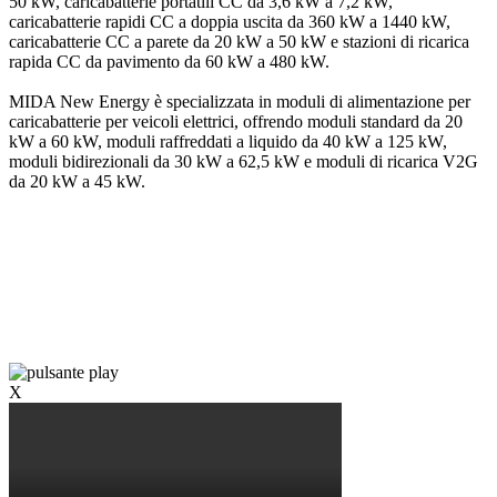
50 kW, caricabatterie portatili CC da 3,6 kW a 7,2 kW,
caricabatterie rapidi CC a doppia uscita da 360 kW a 1440 kW,
caricabatterie CC a parete da 20 kW a 50 kW e stazioni di ricarica
rapida CC da pavimento da 60 kW a 480 kW.
MIDA New Energy è specializzata in moduli di alimentazione per
caricabatterie per veicoli elettrici, offrendo moduli standard da 20
kW a 60 kW, moduli raffreddati a liquido da 40 kW a 125 kW,
moduli bidirezionali da 30 kW a 62,5 kW e moduli di ricarica V2G
da 20 kW a 45 kW.
X