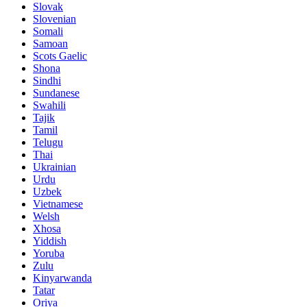
Slovak
Slovenian
Somali
Samoan
Scots Gaelic
Shona
Sindhi
Sundanese
Swahili
Tajik
Tamil
Telugu
Thai
Ukrainian
Urdu
Uzbek
Vietnamese
Welsh
Xhosa
Yiddish
Yoruba
Zulu
Kinyarwanda
Tatar
Oriya