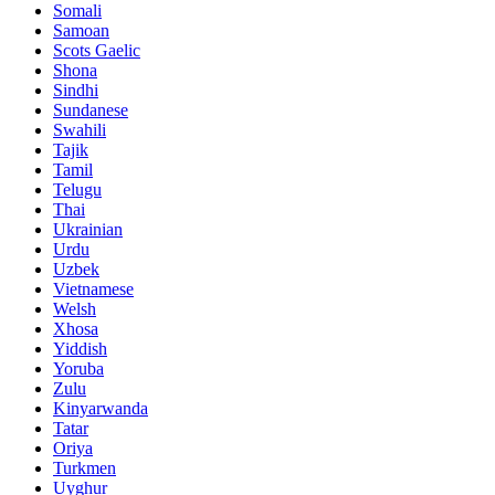
Somali
Samoan
Scots Gaelic
Shona
Sindhi
Sundanese
Swahili
Tajik
Tamil
Telugu
Thai
Ukrainian
Urdu
Uzbek
Vietnamese
Welsh
Xhosa
Yiddish
Yoruba
Zulu
Kinyarwanda
Tatar
Oriya
Turkmen
Uyghur