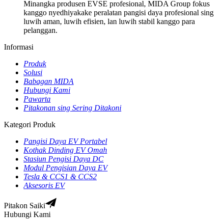
Minangka produsen EVSE profesional, MIDA Group fokus
kanggo nyedhiyakake peralatan pangisi daya profesional sing
luwih aman, luwih efisien, lan luwih stabil kanggo para
pelanggan.
Informasi
Produk
Solusi
Babagan MIDA
Hubungi Kami
Pawarta
Pitakonan sing Sering Ditakoni
Kategori Produk
Pangisi Daya EV Portabel
Kothak Dinding EV Omah
Stasiun Pengisi Daya DC
Modul Pengisian Daya EV
Tesla & CCS1 & CCS2
Aksesoris EV
Pitakon Saiki
Hubungi Kami