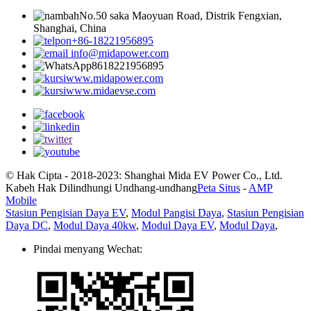
No.50 saka Maoyuan Road, Distrik Fengxian,
Shanghai, China
+86-18221956895
info@midapower.com
8618221956895
www.midapower.com
www.midaevse.com
© Hak Cipta - 2018-2023: Shanghai Mida EV Power Co., Ltd.
Kabeh Hak Dilindhungi Undhang-undhang
Peta Situs
-
AMP
Mobile
Stasiun Pengisian Daya EV
,
Modul Pangisi Daya
,
Stasiun Pengisian
Daya DC
,
Modul Daya 40kw
,
Modul Daya EV
,
Modul Daya
,
Pindai menyang Wechat: