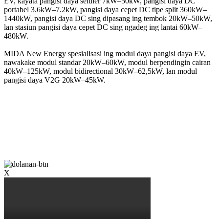
EV, kayata pangisi daya seluler 7kW–50kW, pangisi daya DC
portabel 3.6kW–7.2kW, pangisi daya cepet DC tipe split 360kW–
1440kW, pangisi daya DC sing dipasang ing tembok 20kW–50kW,
lan stasiun pangisi daya cepet DC sing ngadeg ing lantai 60kW–
480kW.
MIDA New Energy spesialisasi ing modul daya pangisi daya EV,
nawakake modul standar 20kW–60kW, modul berpendingin cairan
40kW–125kW, modul bidirectional 30kW–62,5kW, lan modul
pangisi daya V2G 20kW–45kW.
X