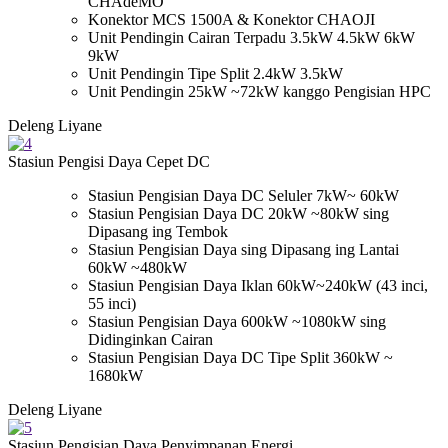
CHAdeMO
Konektor MCS 1500A & Konektor CHAOJI
Unit Pendingin Cairan Terpadu 3.5kW 4.5kW 6kW
9kW
Unit Pendingin Tipe Split 2.4kW 3.5kW
Unit Pendingin 25kW ~72kW kanggo Pengisian HPC
Deleng Liyane
Stasiun Pengisi Daya Cepet DC
Stasiun Pengisian Daya DC Seluler 7kW~ 60kW
Stasiun Pengisian Daya DC 20kW ~80kW sing
Dipasang ing Tembok
Stasiun Pengisian Daya sing Dipasang ing Lantai
60kW ~480kW
Stasiun Pengisian Daya Iklan 60kW~240kW (43 inci,
55 inci)
Stasiun Pengisian Daya 600kW ~1080kW sing
Didinginkan Cairan
Stasiun Pengisian Daya DC Tipe Split 360kW ~
1680kW
Deleng Liyane
Stasiun Pengisian Daya Penyimpanan Energi