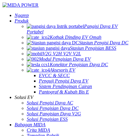
Ngarep
Produk
Pangisi Daya EV
Portabel
Kothak Dinding EV Omah
Stasiun Pengisi Daya DC
Stasiun Pengisian BESS
V2G V2H V2V V2L
Modul Pengisian Daya EV
Konektor Pengisian Daya DC
Aksesoris EV
EVCC & SECC
Penguji Pengisi Daya EV
Sistem Pendinginan Cairan
Pantograf & Kubah Bis E
Solusi EV
Solusi Pengisi Daya AC
Solusi Pengisian Daya DC
Solusi Pangisian Daya V2G
Solusi Pengisian ESS
Babagan MIDA
Crita MIDA
Tampilan Pabrik