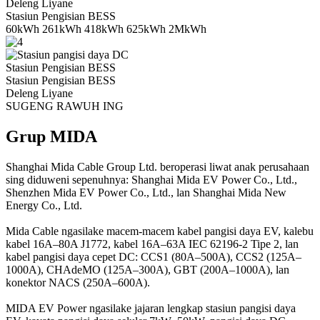
Deleng Liyane
Stasiun Pengisian BESS
60kWh 261kWh 418kWh 625kWh 2MkWh
Stasiun Pengisian BESS
Stasiun Pengisian BESS
Deleng Liyane
SUGENG RAWUH ING
Grup MIDA
Shanghai Mida Cable Group Ltd. beroperasi liwat anak perusahaan
sing diduweni sepenuhnya: Shanghai Mida EV Power Co., Ltd.,
Shenzhen Mida EV Power Co., Ltd., lan Shanghai Mida New
Energy Co., Ltd.
Mida Cable ngasilake macem-macem kabel pangisi daya EV, kalebu
kabel 16A–80A J1772, kabel 16A–63A IEC 62196-2 Tipe 2, lan
kabel pangisi daya cepet DC: CCS1 (80A–500A), CCS2 (125A–
1000A), CHAdeMO (125A–300A), GBT (200A–1000A), lan
konektor NACS (250A–600A).
MIDA EV Power ngasilake jajaran lengkap stasiun pangisi daya