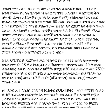
ቴስላን የሚያሽከረክሩ ከሆነ ወይም አንዱን ለመግዛት ካሰቡ፣ በቤትዎ
እንዲሞላው የቴስላ ግድግዳ ኮኔክተር ማግኘት አለብዎት። ከምርጫችን
በትንሹ ፈጣን ኢቪዎችን (ቴስላ እና ሌሎችንም) ያስከፍላል፣ እና በዚህ
ጽሑፍ ላይ የግድግዳ ኮኔክተር ዋጋው 60 ዶላር ያነሰ ነው። ትንሽ እና ለስላሳ
ነው፣ ከምርጫችን ግማሽ ያህሉን ይመዝናል፣ እና ረጅም እና ቀጭን ገመድ
አለው። እንዲሁም በሙከራ ገንዳችን ውስጥ ካሉት ከማንኛውም ሞዴል
በጣም የሚያምር የገመድ መያዣዎች አንዱ አለው። እንደ ግሪዝል-ኢ
ክላሲክ የአየር ሁኔታ የተጋለጠ አይደለም፣ እና ምንም አይነት የፕለግ-ኢ
መጫኛ አማራጮች የሉትም። ነገር ግን የቴስላ ያልሆኑ ኢቪዎችን
ለመሙላት የሶስተኛ ወገን አስማሚ የማያስፈልገው ከሆነ፣ በአጠቃላይ
ምርጥ ምርጫችን ለማድረግ እንፈተን ነበር።
እንደ አሜፔሬጅ ደረጃው፣ ዎል ኮኔክተር የተከራየንን ቴስላ ለመሙላት
ስንጠቀምበት 48 A አቅርቧል፣ እና ቮልስዋገንን ስንሞላ እስከ 49 A ድረስ
ተስተካክሏል። የቴስላን ባትሪ ከ65% ቻርጅ በ30 ደቂቃ ውስጥ ወደ 75%፣
የቮልስዋገንን ባትሪ ደግሞ በ45 ደቂቃ ውስጥ አሳድጎታል። ይህ ማለት በ5
ሰዓት (ለቴስላ) ወይም በ7.5 ሰዓት (ለቮልስዋገን) ሙሉ ቻርጅ ማድረግ
ማለት ነው።
ልክ እንደ ኢ ክላሲክ፣ የግድግዳ ኮኔክተር በUL-listed ውስጥ የሚገኝ ሲሆን
ይህም ብሔራዊ የደህንነት እና የተገዢነት መስፈርቶችን እንደሚያሟላ
ያሳያል። እንዲሁም በቴስላ የሁለት ዓመት ዋስትና የተደገፈ ነው፤ ይህ
ከዩናይትድ ቻርጀርስ ዋስትና በአንድ ዓመት ያነሰ ነው፣ ነገር ግን ቻርጀሩ
ፍላጎቶችዎን የሚያሟላ መሆኑን ወይም መጠገን ወይም መተካት