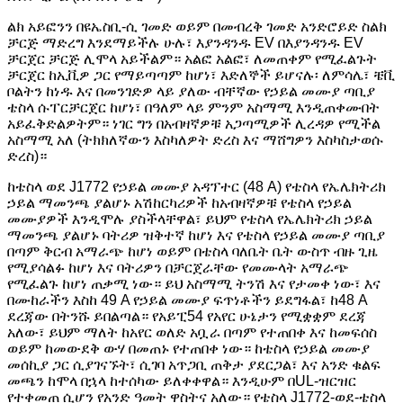
ልክ አይፎንን በዩኤስቢ-ሲ ገመድ ወይም በመብረቅ ገመድ አንድሮይድ ስልክ
ቻርጅ ማድረግ እንደማይችሉ ሁሉ፣ እያንዳንዱ EV በእያንዳንዱ EV
ቻርጀር ቻርጅ ሊሞላ አይችልም። አልፎ አልፎ፣ ለመጠቀም የሚፈልጉት
ቻርጀር ከኢቪዎ ጋር የማይጣጣም ከሆነ፣ እድለኞች ይሆናሉ፡ ለምሳሌ፣ ቼቪ
ቦልትን ከነዱ እና በመንገድዎ ላይ ያለው ብቸኛው የኃይል መሙያ ጣቢያ
ቴስላ ሱፐርቻርጀር ከሆነ፣ በዓለም ላይ ምንም አስማሚ እንዲጠቀሙበት
አይፈቅድልዎትም። ነገር ግን በአብዛኛዎቹ አጋጣሚዎች ሊረዳዎ የሚችል
አስማሚ አለ (ትክክለኛውን እስካለዎት ድረስ እና ማሸግዎን እስካስታወሱ
ድረስ)።
ከቴስላ ወደ J1772 የኃይል መሙያ አዳፕተር (48 A) የቴስላ የኤሌክትሪክ
ኃይል ማመንጫ ያልሆኑ አሽከርካሪዎች ከአብዛኛዎቹ የቴስላ የኃይል
መሙያዎች እንዲሞሉ ያስችላቸዋል፣ ይህም የቴስላ የኤሌክትሪክ ኃይል
ማመንጫ ያልሆኑ ባትሪዎ ዝቅተኛ ከሆነ እና የቴስላ የኃይል መሙያ ጣቢያ
በጣም ቅርብ አማራጭ ከሆነ ወይም በቴስላ ባለቤት ቤት ውስጥ ብዙ ጊዜ
የሚያሳልፉ ከሆነ እና ባትሪዎን በቻርጀራቸው የመሙላት አማራጭ
የሚፈልጉ ከሆነ ጠቃሚ ነው። ይህ አስማሚ ትንሽ እና የታመቀ ነው፣ እና
በሙከራችን እስከ 49 A የኃይል መሙያ ፍጥነቶችን ይደግፋል፣ ከ48 A
ደረጃው በትንሹ ይበልጣል። የአይፒ54 የአየር ሁኔታን የሚቋቋም ደረጃ
አለው፣ ይህም ማለት ከአየር ወለድ አቧራ በጣም የተጠበቀ እና ከመፍሰስ
ወይም ከመውደቅ ውሃ በመጠኑ የተጠበቀ ነው። ከቴስላ የኃይል መሙያ
መሰኪያ ጋር ሲያገናኙት፣ ሲገባ አጥጋቢ ጠቅታ ያደርጋል፣ እና አንድ ቁልፍ
መጫን ከሞላ በኋላ ከተሰካው ይለቀቀዋል። እንዲሁም በUL-ዝርዝር
የተቀመጠ ሲሆን የአንድ ዓመት ዋስትና አለው። የቴስላ J1772-ወደ-ቴስላ