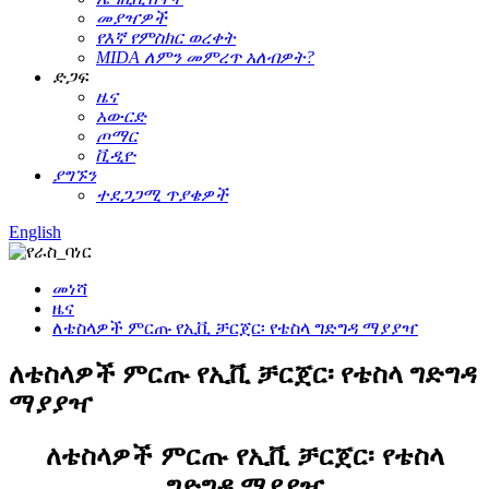
መያዣዎች
የእኛ የምስክር ወረቀት
MIDA ለምን መምረጥ አለብዎት?
ድጋፍ
ዜና
አውርድ
ጦማር
ቪዲዮ
ያግኙን
ተደጋጋሚ ጥያቄዎች
English
መነሻ
ዜና
ለቴስላዎች ምርጡ የኢቪ ቻርጀር፡ የቴስላ ግድግዳ ማያያዣ
ለቴስላዎች ምርጡ የኢቪ ቻርጀር፡ የቴስላ ግድግዳ
ማያያዣ
ለቴስላዎች ምርጡ የኢቪ ቻርጀር፡ የቴስላ
ግድግዳ ማያያዣ