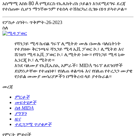
አስማሚ እስከ 80 A የሚደርስ የኤሌክትሪክ ኃይልን እንደሚደግፍ ደረጃ
የተሰጠው ሲሆን ማንኛውንም የቴስላ ተሽከርካሪ ሲገዙ በነፃ ይካተታል።
የፖስታ ሰዓት፡- ጥቅምት-26-2023
ስለ
የሻንጋይ ሚዳ ኬብል ግሩፕ ሊሚትድ ሙሉ በሙሉ ባለቤትነት
የተያዘው ቅርንጫፍ ሻንጋይ ሚዳ ኢቪ ፓወር ኮ.፣ ሊሚትድ እና
ሼንዘን ሚዳ ኢቪ ፓወር ኮ.፣ ሊሚትድ ነው። የሻንጋይ ሚዳ ኒው
ኢነርጂ ኮ.፣ ሊሚትድ።
እንደ ባለሙያ የኢቪኤስኢ አምራች፣ MIDA ግሩፕ ለደንበኞች
ደህንነታቸው የተጠበቀ፣ የበለጠ ቀልጣፋ እና የበለጠ የተረጋጋ ሙያዊ
የኃይል መሙያ መሳሪያዎችን በማቅረብ ላይ ያተኩራል።
መረጃ
ምርቶች
መፍትሄዎች
ስለ MIDA
ያግኙን
ዜና
ተደጋጋሚ ጥያቄዎች
የምርት ምድቦች