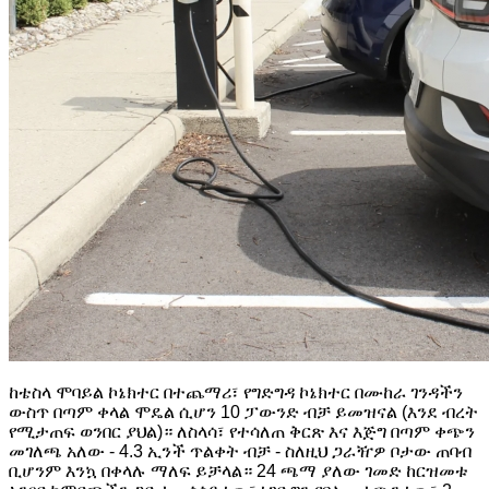
ከቴስላ ሞባይል ኮኔክተር በተጨማሪ፣ የግድግዳ ኮኔክተር በሙከራ ገንዳችን
ውስጥ በጣም ቀላል ሞዴል ሲሆን 10 ፓውንድ ብቻ ይመዝናል (እንደ ብረት
የሚታጠፍ ወንበር ያህል)። ለስላሳ፣ የተሳለጠ ቅርጽ እና እጅግ በጣም ቀጭን
መገለጫ አለው - 4.3 ኢንች ጥልቀት ብቻ - ስለዚህ ጋራዥዎ ቦታው ጠባብ
ቢሆንም እንኳ በቀላሉ ማለፍ ይቻላል። 24 ጫማ ያለው ገመድ ከርዝመቱ