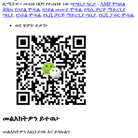
ሊሚትድ። መብቱ በህግ የተጠበቀ ነው።
የጣቢያ ካርታ
-
AMP ሞባይል
40kw የኃይል ሞዱል
,
የኃይል መሙያ ሞዱል
,
የዲሲ ቻርጅ ማድረጊያ
ጣቢያ
,
የኃይል ሞዱል
,
የኢቪ ቻርጅ ማድረጊያ ጣቢያ
,
የኢቪ ፓወር ሞዱል
,
ወደ ዌቻት ይቃኙ፦
መልእክትዎን ይተዉ፦
መልእክትዎን እዚህ ይፃፉ እና ይላኩልን