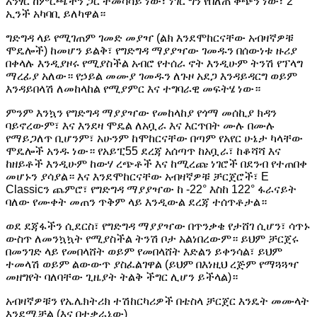
አንፃር ከምርጫችን ጋር ተመሳሳይ ነው፣ ነገር ግን የበለጠ ቀጭን ነው፣ 2
ኢንች አካባቢ ይለካዋል።
ግድግዳ ላይ የሚገጠም ገመድ መያዣ (ልክ እንደሞከርናቸው አብዛኛዎቹ
ሞዴሎች) ከመሆን ይልቅ፣ የግድግዳ ማያያዣው ገመዱን በሰውነቱ ዙሪያ
በቀላሉ እንዲያዞሩ የሚያስችል አብሮ የተሰራ ኖት እንዲሁም ትንሽ የፕላግ
ማረፊያ አለው። የኃይል መሙያ ገመዱን ለጉዞ አደጋ እንዳይዳርግ ወይም
እንዳይበላሽ ለመከላከል የሚያምር እና ተግባራዊ መፍትሄ ነው።
ምንም እንኳን የግድግዳ ማያያዣው የመከላከያ የጎማ መሰኪያ ክዳን
ባይኖረውም፣ እና እንደዛ ሞዴል ለአቧራ እና እርጥበት ሙሉ በሙሉ
የማይጋለጥ ቢሆንም፣ አሁንም ከሞከርናቸው በጣም የአየር ሁኔታ ካላቸው
ሞዴሎች አንዱ ነው። የአይፒ55 ደረጃ አሰጣጥ ከአቧራ፣ ከቆሻሻ እና
ከዘይቶች እንዲሁም ከውሃ ረጭቶች እና ከሚረጩ ነገሮች በደንብ የተጠበቀ
መሆኑን ያሳያል። እና እንደሞከርናቸው አብዛኛዎቹ ቻርጀሮች፣ E
Classicን ጨምሮ፣ የግድግዳ ማያያዣው ከ -22° እስከ 122° ፋራናይት
ባለው የሙቀት መጠን ጥቅም ላይ እንዲውል ደረጃ ተሰጥቶታል።
ወደ ደጃፋችን ሲደርስ፣ የግድግዳ ማያያዣው በጥንቃቄ የታሸገ ሲሆን፣ ሳጥኑ
ውስጥ ለመንኳኳት የሚያስችል ትንሽ ቦታ አልነበረውም። ይህም ቻርጀሩ
በመንገድ ላይ የመበላሸት ወይም የመበላሸት እድልን ይቀንሳል፣ ይህም
ተመላሽ ወይም ልውውጥ ያስፈልገዋል (ይህም በእነዚህ ረጅም የማጓጓዣ
መዘግየት ባለባቸው ጊዜያት ትልቅ ችግር ሊሆን ይችላል)።
አብዛኛዎቹን የኤሌክትሪክ ተሽከርካሪዎች በቴስላ ቻርጀር እንዴት መሙላት
እንደሚቻል (እና በተቃራኒው)