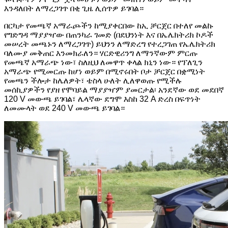
እንዳለበት ለማረጋገጥ በቂ ጊዜ ሊሰጥዎ ይገባል።
በርካታ የመጫኛ አማራጮችን ከሚያቀርበው ከኢ ቻርጀር በተለየ መልኩ
የግድግዳ ማያያዣው በጠንካራ ገመድ (በደህንነት እና በኤሌክትሪክ ኮዶች
መሠረት መጫኑን ለማረጋገጥ) ይህንን ለማድረግ የተረጋገጠ የኤሌክትሪክ
ባለሙያ መቅጠር እንመክራለን። ሃርድዊሪንግ ለማንኛውም ምርጡ
የመጫኛ አማራጭ ነው፣ ስለዚህ ለመዋጥ ቀላል ክኒን ነው። የፕለጊን
አማራጭ የሚመርጡ ከሆነ ወይም በሚኖሩበት ቦታ ቻርጀር በቋሚነት
የመጫን ችሎታ ከሌለዎት፣ ቴስላ ሁለት ሊለዋወጡ የሚችሉ
መሰኪያዎችን የያዘ የሞባይል ማያያዣም ያመርታል፡ አንደኛው ወደ መደበኛ
120 V መውጫ ይገባል፣ ሌላኛው ደግሞ እስከ 32 A ድረስ በፍጥነት
ለመሙላት ወደ 240 V መውጫ ይገባል።