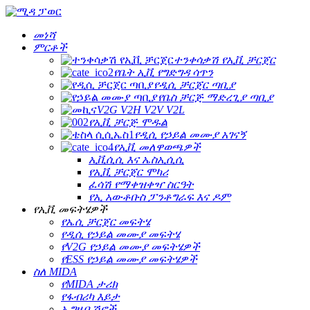
መነሻ
ምርቶች
ተንቀሳቃሽ የኢቪ ቻርጀር
የቤት ኢቪ የግድግዳ ሳጥን
የዲሲ ቻርጀር ጣቢያ
የቤስ ቻርጅ ማድረጊያ ጣቢያ
V2G V2H V2V V2L
የኢቪ ቻርጅ ሞዱል
የዲሲ የኃይል መሙያ አገናኝ
የኢቪ መለዋወጫዎች
ኢቪሲሲ እና ኤስኢሲሲ
የኢቪ ቻርጀር ሞካሪ
ፈሳሽ የማቀዝቀዣ ስርዓት
የኢ አውቶቡስ ፓንቶግራፍ እና ዶም
የኢቪ መፍትሄዎች
የኤሲ ቻርጀር መፍትሄ
የዲሲ የኃይል መሙያ መፍትሄ
የV2G የኃይል መሙያ መፍትሄዎች
የESS የኃይል መሙያ መፍትሄዎች
ስለ MIDA
የMIDA ታሪክ
የፋብሪካ እይታ
ኤግዚቢሽኖች