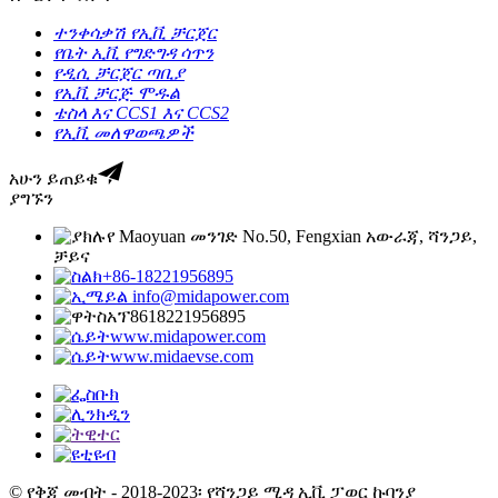
ተንቀሳቃሽ የኢቪ ቻርጀር
የቤት ኢቪ የግድግዳ ሳጥን
የዲሲ ቻርጀር ጣቢያ
የኢቪ ቻርጅ ሞዱል
ቴስላ እና CCS1 እና CCS2
የኢቪ መለዋወጫዎች
አሁን ይጠይቁ
ያግኙን
የ Maoyuan መንገድ No.50, Fengxian አውራጃ, ሻንጋይ,
ቻይና
+86-18221956895
info@midapower.com
8618221956895
www.midapower.com
www.midaevse.com
© የቅጂ መብት - 2018-2023፡ የሻንጋይ ሚዳ ኢቪ ፓወር ኩባንያ