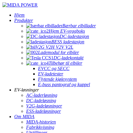
Hjem
Produkter
Bærbar elbillader
Hjem EV-veggboks
DC-ladestasjon
BESS ladestasjon
V2G V2H V2V V2L
Lademodul for elbiler
DC-ladekontakt
Tilbehør til elbiler
EVCC og SECC
EV-ladetester
Flytende kjølesystem
E-buss pantograf og kuppel
EV-løsninger
AC-laderløsning
DC-ladeløsning
V2G-ladeløsninger
ESS-ladeløsninger
Om MIDA
MIDA-historien
Fabrikkvisning
Utstillinger