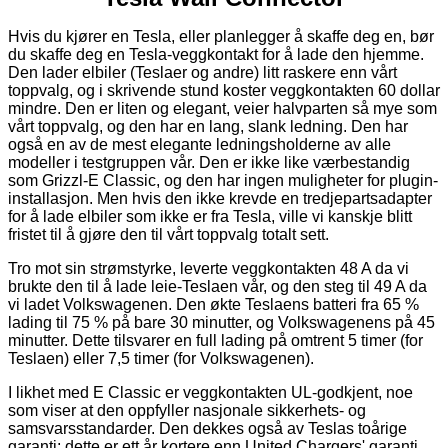
Hvis du kjører en Tesla, eller planlegger å skaffe deg en, bør
du skaffe deg en Tesla-veggkontakt for å lade den hjemme.
Den lader elbiler (Teslaer og andre) litt raskere enn vårt
toppvalg, og i skrivende stund koster veggkontakten 60 dollar
mindre. Den er liten og elegant, veier halvparten så mye som
vårt toppvalg, og den har en lang, slank ledning. Den har
også en av de mest elegante ledningsholderne av alle
modeller i testgruppen vår. Den er ikke like værbestandig
som Grizzl-E Classic, og den har ingen muligheter for plugin-
installasjon. Men hvis den ikke krevde en tredjepartsadapter
for å lade elbiler som ikke er fra Tesla, ville vi kanskje blitt
fristet til å gjøre den til vårt toppvalg totalt sett.
Tro mot sin strømstyrke, leverte veggkontakten 48 A da vi
brukte den til å lade leie-Teslaen vår, og den steg til 49 A da
vi ladet Volkswagenen. Den økte Teslaens batteri fra 65 %
lading til 75 % på bare 30 minutter, og Volkswagenens på 45
minutter. Dette tilsvarer en full lading på omtrent 5 timer (for
Teslaen) eller 7,5 timer (for Volkswagenen).
I likhet med E Classic er veggkontakten UL-godkjent, noe
som viser at den oppfyller nasjonale sikkerhets- og
samsvarsstandarder. Den dekkes også av Teslas toårige
garanti; dette er ett år kortere enn United Chargers' garanti,