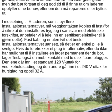
men det bør fortsatt gi deg god tid til å finne ut om laderen
oppfyller dine behov, eller om den må repareres eller byttes
ut.
I motsetning til E-laderen, som tilbyr flere
installasjonsalternativer, må veggkontakten kobles til fast (for
å sikre at den installeres trygt og i samsvar med elektriske
forskrifter, anbefaler vi å leie inn en sertifisert elektriker til å
gjøre dette). Fast kabling er uten tvil det beste
installasjonsalternativet uansett, så det er en enkel pille å
svelge. Hvis du foretrekker et plug-in-alternativ, eller du ikke
har mulighet til å installere en lader permanent der du bor,
lager Tesla også en mobilkontakt med to utskiftbare plugger:
Den ene går inn i et standard 120 V-uttak for
vedlikeholdslading, og den andre går inn i et 240 V-uttak for
hurtiglading opptil 32 A.