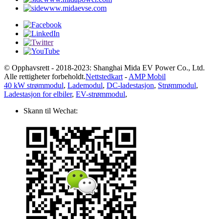
www.midaevse.com
© Opphavsrett - 2018-2023: Shanghai Mida EV Power Co., Ltd.
Alle rettigheter forbeholdt.
Nettstedkart
-
AMP Mobil
40 kW strømmodul
,
Lademodul
,
DC-ladestasjon
,
Strømmodul
,
Ladestasjon for elbiler
,
EV-strømmodul
,
Skann til Wechat: