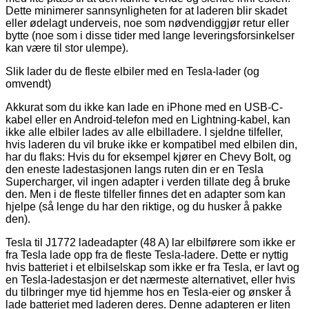
Dette minimerer sannsynligheten for at laderen blir skadet
eller ødelagt underveis, noe som nødvendiggjør retur eller
bytte (noe som i disse tider med lange leveringsforsinkelser
kan være til stor ulempe).
Slik lader du de fleste elbiler med en Tesla-lader (og
omvendt)
Akkurat som du ikke kan lade en iPhone med en USB-C-
kabel eller en Android-telefon med en Lightning-kabel, kan
ikke alle elbiler lades av alle elbilladere. I sjeldne tilfeller,
hvis laderen du vil bruke ikke er kompatibel med elbilen din,
har du flaks: Hvis du for eksempel kjører en Chevy Bolt, og
den eneste ladestasjonen langs ruten din er en Tesla
Supercharger, vil ingen adapter i verden tillate deg å bruke
den. Men i de fleste tilfeller finnes det en adapter som kan
hjelpe (så lenge du har den riktige, og du husker å pakke
den).
Tesla til J1772 ladeadapter (48 A) lar elbilførere som ikke er
fra Tesla lade opp fra de fleste Tesla-ladere. Dette er nyttig
hvis batteriet i et elbilselskap som ikke er fra Tesla, er lavt og
en Tesla-ladestasjon er det nærmeste alternativet, eller hvis
du tilbringer mye tid hjemme hos en Tesla-eier og ønsker å
lade batteriet med laderen deres. Denne adapteren er liten