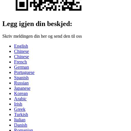
Legg igjen din beskjed:
Skriv meldingen din her og send den til oss
English
Chinese
Chinese
French
German
Portuguese
Spanish
Russian
Japanese
Korean
Arabic
Irish
Greek
Turkish
Italian
Danish
Romanian