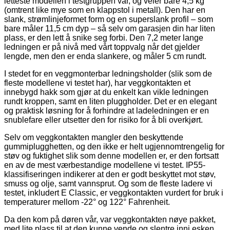
letteste modellen i testgruppen vår, og veier bare 4,5 kg
(omtrent like mye som en klappstol i metall). Den har en
slank, strømlinjeformet form og en superslank profil – som
bare måler 11,5 cm dyp – så selv om garasjen din har liten
plass, er den lett å snike seg forbi. Den 7,2 meter lange
ledningen er på nivå med vårt toppvalg når det gjelder
lengde, men den er enda slankere, og måler 5 cm rundt.
I stedet for en veggmonterbar ledningsholder (slik som de
fleste modellene vi testet har), har veggkontakten et
innebygd hakk som gjør at du enkelt kan vikle ledningen
rundt kroppen, samt en liten pluggholder. Det er en elegant
og praktisk løsning for å forhindre at ladeledningen er en
snublefare eller utsetter den for risiko for å bli overkjørt.
Selv om veggkontakten mangler den beskyttende
gummiplugghetten, og den ikke er helt ugjennomtrengelig for
støv og fuktighet slik som denne modellen er, er den fortsatt
en av de mest værbestandige modellene vi testet. IP55-
klassifiseringen indikerer at den er godt beskyttet mot støv,
smuss og olje, samt vannsprut. Og som de fleste ladere vi
testet, inkludert E Classic, er veggkontakten vurdert for bruk i
temperaturer mellom -22° og 122° Fahrenheit.
Da den kom på døren vår, var veggkontakten nøye pakket,
med lite plass til at den kunne vende og slentre inni esken.