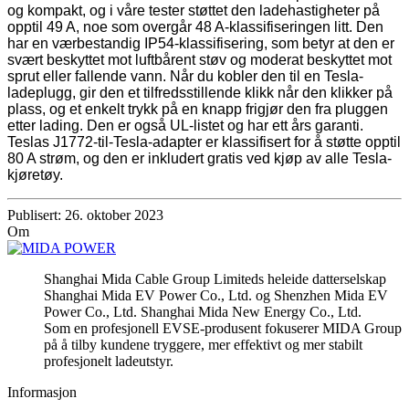
og kompakt, og i våre tester støttet den ladehastigheter på
opptil 49 A, noe som overgår 48 A-klassifiseringen litt. Den
har en værbestandig IP54-klassifisering, som betyr at den er
svært beskyttet mot luftbårent støv og moderat beskyttet mot
sprut eller fallende vann. Når du kobler den til en Tesla-
ladeplugg, gir den et tilfredsstillende klikk når den klikker på
plass, og et enkelt trykk på en knapp frigjør den fra pluggen
etter lading. Den er også UL-listet og har ett års garanti.
Teslas J1772-til-Tesla-adapter er klassifisert for å støtte opptil
80 A strøm, og den er inkludert gratis ved kjøp av alle Tesla-
kjøretøy.
Publisert: 26. oktober 2023
Om
Shanghai Mida Cable Group Limiteds heleide datterselskap
Shanghai Mida EV Power Co., Ltd. og Shenzhen Mida EV
Power Co., Ltd. Shanghai Mida New Energy Co., Ltd.
Som en profesjonell EVSE-produsent fokuserer MIDA Group
på å tilby kundene tryggere, mer effektivt og mer stabilt
profesjonelt ladeutstyr.
Informasjon