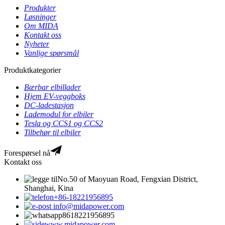
Produkter
Løsninger
Om MIDA
Kontakt oss
Nyheter
Vanlige spørsmål
Produktkategorier
Bærbar elbillader
Hjem EV-veggboks
DC-ladestasjon
Lademodul for elbiler
Tesla og CCS1 og CCS2
Tilbehør til elbiler
Forespørsel nå
Kontakt oss
No.50 of Maoyuan Road, Fengxian District,
Shanghai, Kina
+86-18221956895
info@midapower.com
8618221956895
www.midapower.com