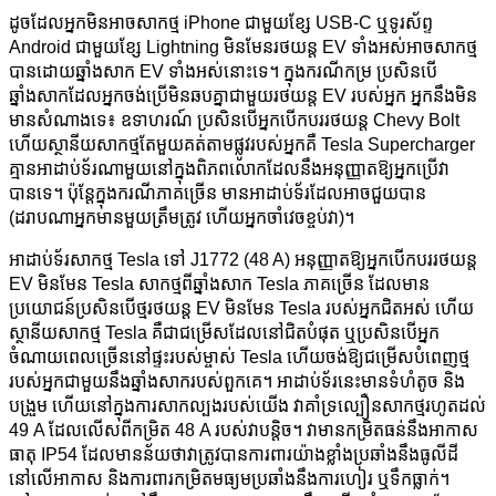
ដូចដែលអ្នកមិនអាចសាកថ្ម iPhone ជាមួយខ្សែ USB-C ឬទូរស័ព្ទ
Android ជាមួយខ្សែ Lightning មិនមែនរថយន្ត EV ទាំងអស់អាចសាកថ្ម
បានដោយឆ្នាំងសាក EV ទាំងអស់នោះទេ។ ក្នុងករណីកម្រ ប្រសិនបើ
ឆ្នាំងសាកដែលអ្នកចង់ប្រើមិនឆបគ្នាជាមួយរថយន្ត EV របស់អ្នក អ្នកនឹងមិន
មានសំណាងទេ៖ ឧទាហរណ៍ ប្រសិនបើអ្នកបើកបររថយន្ត Chevy Bolt
ហើយស្ថានីយសាកថ្មតែមួយគត់តាមផ្លូវរបស់អ្នកគឺ Tesla Supercharger
គ្មានអាដាប់ទ័រណាមួយនៅក្នុងពិភពលោកដែលនឹងអនុញ្ញាតឱ្យអ្នកប្រើវា
បានទេ។ ប៉ុន្តែក្នុងករណីភាគច្រើន មានអាដាប់ទ័រដែលអាចជួយបាន
(ដរាបណាអ្នកមានមួយត្រឹមត្រូវ ហើយអ្នកចាំវេចខ្ចប់វា)។
អាដាប់ទ័រសាកថ្ម Tesla ទៅ J1772 (48 A) អនុញ្ញាតឱ្យអ្នកបើកបររថយន្ត
EV មិនមែន Tesla សាកថ្មពីឆ្នាំងសាក Tesla ភាគច្រើន ដែលមាន
ប្រយោជន៍ប្រសិនបើថ្មរថយន្ត EV មិនមែន Tesla របស់អ្នកជិតអស់ ហើយ
ស្ថានីយសាកថ្ម Tesla គឺជាជម្រើសដែលនៅជិតបំផុត ឬប្រសិនបើអ្នក
ចំណាយពេលច្រើននៅផ្ទះរបស់ម្ចាស់ Tesla ហើយចង់ឱ្យជម្រើសបំពេញថ្ម
របស់អ្នកជាមួយនឹងឆ្នាំងសាករបស់ពួកគេ។ អាដាប់ទ័រនេះមានទំហំតូច និង
បង្រួម ហើយនៅក្នុងការសាកល្បងរបស់យើង វាគាំទ្រល្បឿនសាកថ្មរហូតដល់
49 A ដែលលើសពីកម្រិត 48 A របស់វាបន្តិច។ វាមានកម្រិតធន់នឹងអាកាស
ធាតុ IP54 ដែលមានន័យថាវាត្រូវបានការពារយ៉ាងខ្លាំងប្រឆាំងនឹងធូលីដី
នៅលើអាកាស និងការពារកម្រិតមធ្យមប្រឆាំងនឹងការហៀរ ឬទឹកធ្លាក់។