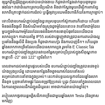
ឲ្យ​អ្នក​រុំ​ខ្សែ​ជុំវិញ​តួ​របស់​វា​បាន​យ៉ាង​ងាយ ក៏ដូចជា​កន្លែង​ដាក់​ឌុយ​តូច​មួយ​
ផងដែរ។ វា​ជា​ដំណោះស្រាយ​ដ៏​ប្រណិត និង​ជាក់ស្តែង​មួយ​ដើម្បី​ការពារ​ខ្សែ​
សាក​ពី​គ្រោះថ្នាក់​ដល់​ការ​ជំពប់ ឬ​ធ្វើ​ឲ្យ​វា​ប្រឈម​នឹង​ហានិភ័យ​នៃ​ការ​ក្រឡាប់។
ទោះបីជាឧបករណ៍ភ្ជាប់ជញ្ជាំងខ្វះគម្របឌុយកៅស៊ូការពារក៏ដោយ ហើយវា
មិនធន់នឹងធូលី និងសំណើមទាំងស្រុងដូចម៉ូដែលនោះទេ វានៅតែជាម៉ូដែល
មួយក្នុងចំណោមម៉ូដែលដែលធន់នឹងអាកាសធាតុបំផុតដែលយើងបាន
សាកល្បង។ ការវាយតម្លៃ IP55 របស់វាបង្ហាញថាវាត្រូវបានការពារយ៉ាងល្អ
ប្រឆាំងនឹងធូលីដី និងប្រេង ក៏ដូចជាការហៀរ និងការបាញ់ទឹក។ ហើយដូច
ឆ្នាំងសាកភាគច្រើនដែលយើងបានសាកល្បង រួមទាំង E Classic ដែរ
ឧបករណ៍ភ្ជាប់ជញ្ជាំងត្រូវបានវាយតម្លៃសម្រាប់ប្រើប្រាស់ក្នុងសីតុណ្ហភាព
ចន្លោះពី -22° ដល់ 122° ហ្វារិនហៃ។
ពេលវាមកដល់មាត់ទ្វារផ្ទះរបស់យើង ឧបករណ៍ភ្ជាប់ជញ្ជាំងត្រូវបានវេចខ្ចប់
យ៉ាងប្រុងប្រយ័ត្ន ដោយមានកន្លែងតិចតួចណាស់ដែលនៅសល់
សម្រាប់វាគោះនៅខាងក្នុងប្រអប់។ នេះកាត់បន្ថយលទ្ធភាពដែលឆ្នាំងសាក
នឹងខូច ឬខូចនៅតាមផ្លូវ ដែលតម្រូវឱ្យប្រគល់ ឬដូរ (ដែលនៅក្នុងពេលវេលា
នៃការពន្យារពេលដឹកជញ្ជូនដ៏យូរនេះ អាចជាការរំខានយ៉ាងខ្លាំង)។
របៀបសាកថ្មរថយន្តអគ្គិសនីភាគច្រើនជាមួយឆ្នាំងសាក Tesla (និងច្រាស
មកវិញ)