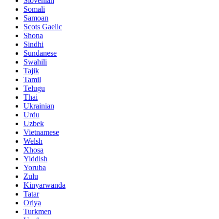
Slovenian
Somali
Samoan
Scots Gaelic
Shona
Sindhi
Sundanese
Swahili
Tajik
Tamil
Telugu
Thai
Ukrainian
Urdu
Uzbek
Vietnamese
Welsh
Xhosa
Yiddish
Yoruba
Zulu
Kinyarwanda
Tatar
Oriya
Turkmen