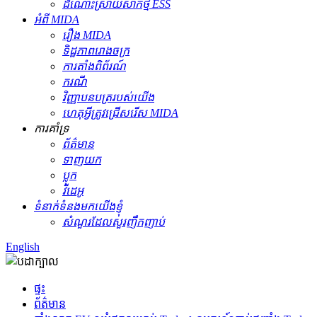
ដំណោះស្រាយសាកថ្ម ESS
អំពី MIDA
រឿង MIDA
ទិដ្ឋភាពរោងចក្រ
ការតាំងពិព័រណ៍
ករណី
វិញ្ញាបនបត្ររបស់យើង
ហេតុអ្វីត្រូវជ្រើសរើស MIDA
ការគាំទ្រ
ព័ត៌មាន
ទាញយក
ប្លុក
វីដេអូ
ទំនាក់ទំនងមកយើងខ្ញុំ
សំណួរដែលសួរញឹកញាប់
English
ផ្ទះ
ព័ត៌មាន