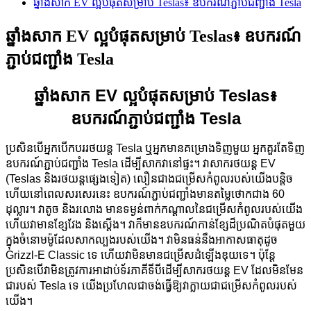
ឆ្នាំងសាក EV ល្អបំផុតសម្រាប់ Teslas៖ ឧបករណ៍ភ្ជាប់ជញ្ជាំង Tesla
ឆ្នាំងសាក EV ល្អបំផុតសម្រាប់ Teslas៖ ឧបករណ៍
ភ្ជាប់ជញ្ជាំង Tesla
ឆ្នាំងសាក EV ល្អបំផុតសម្រាប់ Teslas៖
ឧបករណ៍ភ្ជាប់ជញ្ជាំង Tesla
ប្រសិនបើអ្នកបើកបររថយន្ត Tesla ឬអ្នកមានគម្រោងទិញមួយ អ្នកគួរតែទិញ
ឧបករណ៍ភ្ជាប់ជញ្ជាំង Tesla ដើម្បីសាកវានៅផ្ទះ។ វាសាករថយន្ត EV
(Teslas និងរថយន្តផ្សេងទៀត) លឿនជាងជម្រើសកំពូលរបស់យើងបន្តិច
ហើយនៅពេលសរសេរនេះ ឧបករណ៍ភ្ជាប់ជញ្ជាំងមានតម្លៃថោកជាង 60
ដុល្លារ។ វាតូច និងរលោង មានទម្ងន់ពាក់កណ្តាលនៃជម្រើសកំពូលរបស់យើង
ហើយវាមានខ្សែវែង និងស្តើង។ វាក៏មានឧបករណ៍កាន់ខ្សែដ៏ប្រណិតបំផុតមួយ
ក្នុងចំនោមម៉ូដែលសាកល្បងរបស់យើង។ វាមិនធន់នឹងអាកាសធាតុដូច
Grizzl-E Classic ទេ ហើយវាមិនមានជម្រើសដំឡើងឌុយទេ។ ប៉ុន្តែ
ប្រសិនបើវាមិនត្រូវការអាដាប់ទ័រភាគីទីបីដើម្បីសាករថយន្ត EV ដែលមិនមែន
ជារបស់ Tesla ទេ យើងប្រហែលជាចង់ធ្វើឱ្យវាក្លាយជាជម្រើសកំពូលរបស់
យើង។