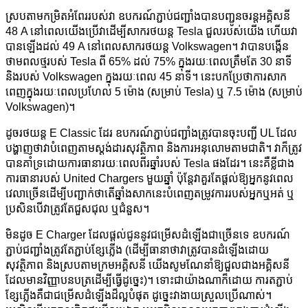
ស្របតាម​កម្រិត​អំពែរ​របស់វា ឧបករណ៍​ភ្ជាប់​ជញ្ជាំង​បាន​បញ្ជូន​ចរន្ត​អគ្គិសនី
48 A នៅពេល​យើង​ប្រើវា​ដើម្បី​សាក​រថយន្ត Tesla ជួល​របស់យើង ហើយ​វា​
បាន​ឡើង​ដល់ 49 A នៅពេល​សាក​រថយន្ត Volkswagen។ វា​បាន​បង្កើន​
ថាមពល​ថ្ម​របស់ Tesla ពី 65% ដល់ 75% ក្នុង​រយៈពេល​ត្រឹមតែ 30 នាទី
និង​របស់ Volkswagen ក្នុង​រយៈពេល 45 នាទី។ នេះ​បកប្រែ​ថា​ការ​សាក​
ពេញ​ក្នុង​រយៈពេល​ប្រហែល 5 ម៉ោង (សម្រាប់ Tesla) ឬ 7.5 ម៉ោង (សម្រាប់
Volkswagen)។
ដូចរថយន្ត E Classic ដែរ ឧបករណ៍ភ្ជាប់ជញ្ជាំងត្រូវបានចុះបញ្ជី UL ដែល
បង្ហាញថាវាបំពេញតាមស្តង់ដារសុវត្ថិភាព និងការអនុលោមតាមជាតិ។ វាក៏ត្រូវ
បានគាំទ្រដោយការធានារយៈពេលពីរឆ្នាំរបស់ Tesla ផងដែរ។ នេះគឺខ្លីជាង
ការធានារបស់ United Chargers មួយឆ្នាំ ប៉ុន្តែវាគួរតែផ្តល់ឱ្យអ្នកនូវពេល
វេលាច្រើនដើម្បីបញ្ជាក់ថាតើឆ្នាំងសាកនេះបំពេញតម្រូវការរបស់អ្នកឬអត់ ឬ
ប្រសិនបើវាត្រូវតែជួសជុល ឬជំនួស។
មិនដូច E Charger ដែលផ្តល់ជូននូវជម្រើសដំឡើងជាច្រើនទេ ឧបករណ៍
ភ្ជាប់ជញ្ជាំងត្រូវតែភ្ជាប់ខ្សែភ្លើង (ដើម្បីធានាថាវាត្រូវបានដំឡើងដោយ
សុវត្ថិភាព និងស្របតាមក្រមអគ្គិសនី យើងសូមណែនាំឱ្យជួលជាងអគ្គិសនី
ដែលមានវិញ្ញាបនបត្រដើម្បីធ្វើដូច្នេះ)។ ទោះជាយ៉ាងណាក៏ដោយ ការតភ្ជាប់
ខ្សែភ្លើងគឺជាជម្រើសដំឡើងដ៏ល្អបំផុត ដូច្នេះវាងាយស្រួលប្រើណាស់។