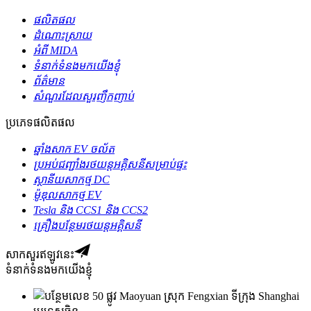
ផលិតផល
ដំណោះស្រាយ
អំពី MIDA
ទំនាក់ទំនងមកយើងខ្ញុំ
ព័ត៌មាន
សំណួរដែលសួរញឹកញាប់
ប្រភេទផលិតផល
ឆ្នាំងសាក EV ចល័ត
ប្រអប់​ជញ្ជាំង​រថយន្ត​អគ្គិសនី​សម្រាប់​ផ្ទះ
ស្ថានីយសាកថ្ម DC
ម៉ូឌុលសាកថ្ម EV
Tesla និង CCS1 និង CCS2
គ្រឿងបន្ថែមរថយន្តអគ្គិសនី
សាកសួរឥឡូវនេះ
ទំនាក់ទំនងមកយើងខ្ញុំ
លេខ 50 ផ្លូវ Maoyuan ស្រុក Fengxian ទីក្រុង Shanghai