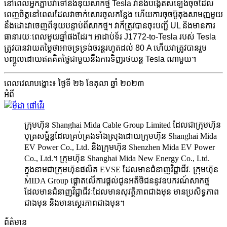
នៅពេលអ្នកភ្ជាប់វាទៅនឹងឌុយសាកថ្ម Tesla វានឹងបង្កើតសំឡេងចុចដែល
ពេញចិត្តនៅពេលដែលវាចាក់សោរចូលកន្លែង ហើយការចុចប៊ូតុងសាមញ្ញមួយ
នឹងដោះវាចេញពីឌុយបន្ទាប់ពីសាកថ្ម។ វាក៏ត្រូវបានចុះបញ្ជី UL និងមានការ
ធានារយៈពេលមួយឆ្នាំផងដែរ។ អាដាប់ទ័រ J1772-to-Tesla របស់ Tesla
ត្រូវបានវាយតម្លៃថាអាចទ្រទ្រង់ចរន្តរហូតដល់ 80 A ហើយវាត្រូវបានរួម
បញ្ចូលដោយឥតគិតថ្លៃជាមួយនឹងការទិញរថយន្ត Tesla ណាមួយ។
ពេលវេលាបង្ហោះ៖ ថ្ងៃទី ២៦ ខែតុលា ឆ្នាំ ២០២៣
អំពី
ក្រុមហ៊ុន Shanghai Mida Cable Group Limited ដែលជាក្រុមហ៊ុន
បុត្រសម្ព័ន្ធដែលគ្រប់គ្រងទាំងស្រុងដោយក្រុមហ៊ុន Shanghai Mida
EV Power Co., Ltd. និងក្រុមហ៊ុន Shenzhen Mida EV Power
Co., Ltd.។ ក្រុមហ៊ុន Shanghai Mida New Energy Co., Ltd.
ក្នុងនាមជាក្រុមហ៊ុនផលិត EVSE ដែលមានជំនាញវិជ្ជាជីវៈ ក្រុមហ៊ុន
MIDA Group ផ្តោតលើការផ្តល់ជូនអតិថិជននូវឧបករណ៍សាកថ្ម
ដែលមានជំនាញវិជ្ជាជីវៈដែលមានសុវត្ថិភាពជាងមុន មានប្រសិទ្ធភាព
ជាងមុន និងមានស្ថេរភាពជាងមុន។
ព័ត៌មាន