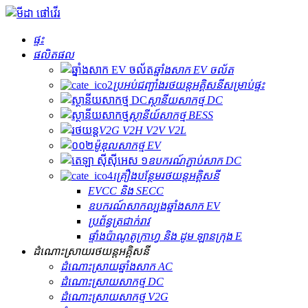
ផ្ទះ
ផលិតផល
ឆ្នាំងសាក EV ចល័ត
ប្រអប់​ជញ្ជាំង​រថយន្ត​អគ្គិសនី​សម្រាប់​ផ្ទះ
ស្ថានីយសាកថ្ម DC
ស្ថានីយ៍សាកថ្ម BESS
V2G V2H V2V V2L
ម៉ូឌុលសាកថ្ម EV
ឧបករណ៍ភ្ជាប់សាក DC
គ្រឿងបន្ថែមរថយន្តអគ្គិសនី
EVCC និង SECC
ឧបករណ៍សាកល្បងឆ្នាំងសាក EV
ប្រព័ន្ធត្រជាក់រាវ
ផ្ទាំងប៉ាណូតូក្រាហ្វ និង ដូម ឡានក្រុង E
ដំណោះស្រាយរថយន្តអគ្គិសនី
ដំណោះស្រាយ​ឆ្នាំងសាក AC
ដំណោះស្រាយសាកថ្ម DC
ដំណោះស្រាយសាកថ្ម V2G