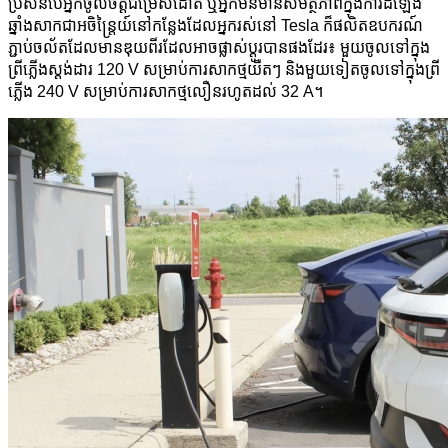
ប្រសិនបើអ្នកចូលចិត្តជម្រើសដោត ឬអ្នកមិនមានសមត្ថភាពក្នុងការដំឡើង
ឆ្នាំងសាកជាអចិន្ត្រៃយ៍នៅកន្លែងដែលអ្នករស់នៅ Tesla ក៏ផលិតឧបករណ៍
ភ្ជាប់ចល័តដែលមានឌុយពីរដែលអាចផ្លាស់ប្តូរបានផងដែរ៖ មួយចូលទៅក្នុង
ព្រីភ្លើងស្តង់ដារ 120 V សម្រាប់ការសាកថ្មយឺតៗ និងមួយទៀតចូលទៅក្នុងព្រី
ភ្លើង 240 V សម្រាប់ការសាកថ្មលឿនរហូតដល់ 32 A។