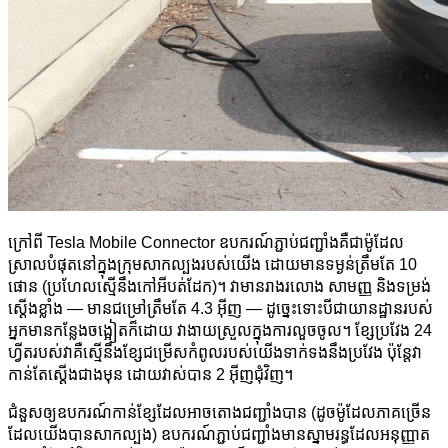
ក្រៅពី Tesla Mobile Connector ឧបករណ៍ភ្ជាប់ជញ្ជាំងគឺជាម៉ូដែល
ស្រាលបំផុតនៅក្នុងក្រុមសាកល្បងរបស់យើង ដោយមានទម្ងន់ត្រឹមតែ 10
ផោន (ប្រហែលស្មើនឹងកៅអីបត់ដែក)។ វាមានរាងរលោង សាមញ្ញ និងទម្រង់
ស្ដើងខ្លាំង — មានជម្រៅត្រឹមតែ 4.3 អ៊ីញ — ដូច្នេះទោះបីជាយានដ្ឋានរបស់
អ្នកមានកន្លែងចង្អៀតក៏ដោយ វាងាយស្រួលក្នុងការលួចចូល។ ខ្សែប្រវែង 24
ហ្វីតរបស់វាគឺស្មើនឹងខ្សែជម្រើសកំពូលរបស់យើងទាក់ទងនឹងប្រវែង ប៉ុន្តែវា
កាន់តែស្ដើងជាងមុន ដោយវាស់បាន 2 អ៊ីញជុំវិញ។
ជំនួស​ឲ្យ​ឧបករណ៍​កាន់​ខ្សែ​ដែល​អាច​តោង​ជញ្ជាំង​បាន (ដូច​ម៉ូដែល​ភាគច្រើន​
ដែល​យើង​បាន​សាកល្បង) ឧបករណ៍​ភ្ជាប់​ជញ្ជាំង​មាន​ស្នាម​រន្ធ​ដែល​អនុញ្ញាត​