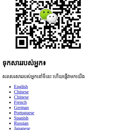
ទុកសាររបស់អ្នក៖
សរសេរសាររបស់អ្នកនៅទីនេះ ហើយផ្ញើវាមកយើង
English
Chinese
Chinese
French
German
Portuguese
Spanish
Russian
Japanese