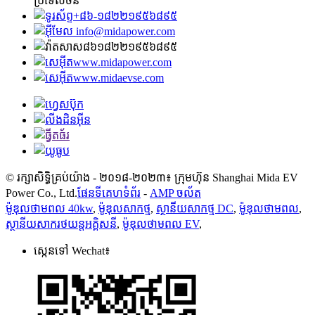
ប្រទេសចិន
+៨៦-១៨២២១៩៥៦៨៩៥
info@midapower.com
៨៦១៨២២១៩៥៦៨៩៥
www.midapower.com
www.midaevse.com
© រក្សាសិទ្ធិគ្រប់យ៉ាង - ២០១៨-២០២៣៖ ក្រុមហ៊ុន Shanghai Mida EV
Power Co., Ltd.
ផែនទីគេហទំព័រ
-
AMP ចល័ត
ម៉ូឌុលថាមពល 40kw
,
ម៉ូឌុលសាកថ្ម
,
ស្ថានីយសាកថ្ម DC
,
ម៉ូឌុលថាមពល
,
ស្ថានីយ​សាក​រថយន្ត​អគ្គិសនី
,
ម៉ូឌុលថាមពល EV
,
ស្កេនទៅ Wechat៖