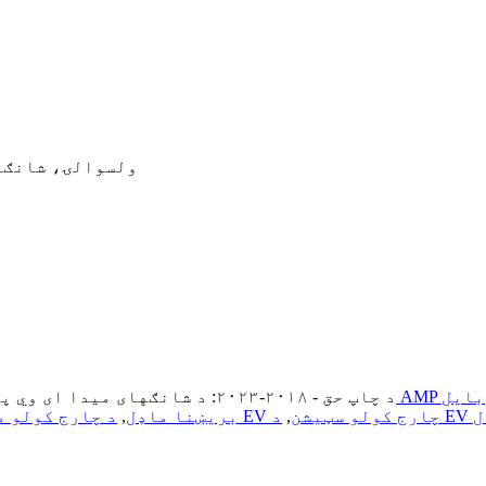
د Maoyuan سړک No.50، Fengxian ولس
A موبایل
© د چاپ حق - ۲۰۱۸-۲۰۲۳: د شانګهای میدا ای وي پاور شرکت، لمیټډ ټول حقونه خوندي دي
ل
د EV چارج کولو سټیشن
,
د 40kw بریښنا ماډل
,
د چارج کولو م