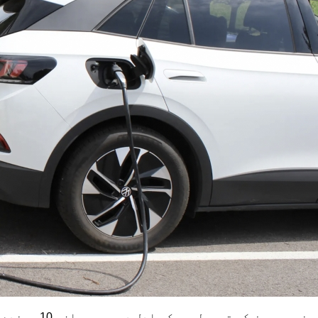
د ټیسلا موبایل کنی