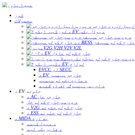
کور
محصولات
ایبل ای وي چارجر
د کور EV دیوال بکس
د ډي سي چارجر سټیشن
د BESS چارج کولو سټیشن
V2G V2H V2V V2L
د EV چارج کولو ماډل
ډي سي چارج کولو نښلونکی
د EV لوازم
EVCC او SECC
د EV چارجر ټیسټر
د مایع یخولو سیسټم
د ای بس پینټوګراف او ګنبد
د EV حلونه
د AC چارجر حل
د ډي سي چارج کولو حل
د V2G چارج کولو حلونه
د ESS چارج کولو حلونه
د MIDA په اړه
د میډا کیسه
د فابریکې لید
نندارتونونه