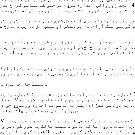
چې ډیری ماډلونه موږ ازمویل شوي دي)، د دیوال نښلونکی 
کوچنی پلګ آرام. دا یو ښکلی او عملي حل دی چې د چارج ک
او دا د دې ماډل په څیر د دوړو او رطوبت په وړاندې په ب
د ډیری چارجرو
ی په احتیاط سره بسته شوی و، د بکس دننه د ټکولو لپاره 
د ټیسلا چارجر سره د
مواردو کې، 
، په نړۍ کې هیڅ اډاپټر به تاسو ته اجازه ورنکړي چې دا
چې کولی شي مرسته وکړي (تر هغه چې تاسو سم ولرئ، او تاسو یې په یاد ولرئ چې بسته کړئ).