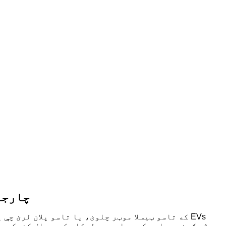
د ټیسلا لپ
که تاسو ټیسلا موټر چلوئ، یا تاسو پلان لرئ چې ی