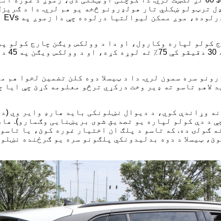
ل ترټولو ښکلي تار هولډرونو څخه یو هم لري. دا د ګریزل-
ان
 لاهم تاسو ته ډیر وخت درکړي ترڅو معلومه کړئ چې ایا 
ه وړاندې کوي، د دیوال نښلونکی باید هارډ وایر وي (د د
ې د دې کولو لپاره یو تصدیق شوی بریښنایی وګمارو). هار
ه ګولۍ ده. که تاسو د پلګ ان اختیار غوره کوئ، یا تاسو