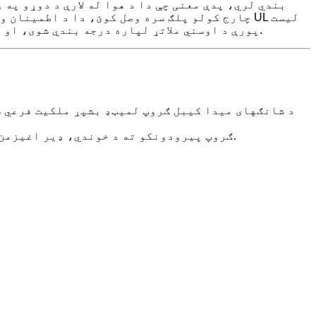
بندي لري، پدې معنی چې دا د هوا له لارې د دوړو په 
چارج کولو پلګ سره وصل کوئ، دا د اطمینان وړ کل
شوی او د یو کال تضمین لري. د ټیسلا J1772 څخه تر ټیسلا اډاپټر د 80 A پورې د اوسني ملاتړ لپاره درجه بندي شوی، او دا د هر ټیسلا موټر پیرود سره وړیا شامل دی.
د شانګهای میدا کیبل ګروپ لمیټډ بشپړ ملکیت فرعي ش
د EVSE مسلکي جوړونکي په توګه، MIDA ګروپ پیرودونکو ته د خوندي، ډیر اغیزمن او ډیر باثباته مسلکي چارج کولو تجهیزاتو چمتو کولو تمرکز کوي.