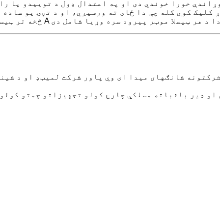
وړاندې خورا خوندي دی او په اعتدال ډول د توییدو یا را
یک کوي کله چې دا ځای ته ورسیږي، او د تڼۍ یو ساده فشار د
رکتونه شانګهای میدا ای وي پاور شرکت لمیټډ او د شینز