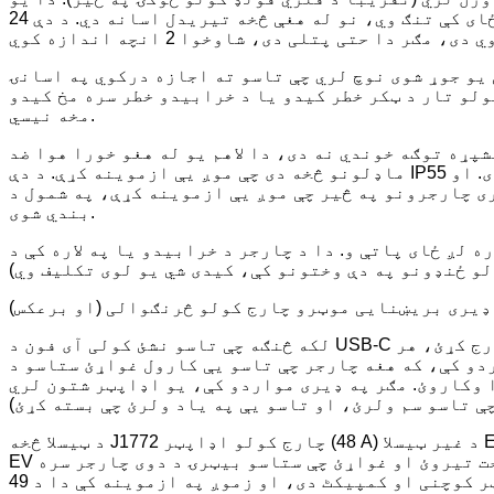
ښکلی، ساده شکل او یو ډیر پتلی پروفایل لري - یوازې 4.3 انچه ژوروالی اندازه کوي - نو حتی که ستاسو ګراج په ځای کې تنګ وي، نو له هغې څخه تیریدل اسانه دي. د دې 24
یو جوړ شوی نوچ لري چې تاسو ته اجازه درکوي په اسانۍ
ولو تار د ټکر خطر کیدو یا د خرابیدو خطر سره مخ کیدو
مخه نیسي.
شپړه توګه خوندي نه دی، دا لاهم یو له هغو خورا هوا ضد
ماډلونو څخه دی چې موږ یې ازموینه کړې. د دې IP55 درجه بندي ښیي چې دا د دوړو، خاورې، او غوړیو، او همدارنګه د اوبو د څاڅکو او سپریو په وړاندې ښه خوندي دی. او
نو په څیر چې موږ یې ازموینه کړې، په شمول د E کلاسیک، د دیوال نښلونکی د -22 درجو څخه تر 122 درجو فارنهایټ پورې تودوخې کې د کارولو لپاره درجه
بندي شوی.
لږ ځای پاتې و. دا د چارجر د خرابیدو یا په لاره کې د
 ډیری بریښنایی موټرو چارج کولو څرنګوالی (او برعکس)
لکه څنګه چې تاسو نشئ کولی آی فون د USB-C کیبل سره یا د انډرایډ تلیفون د لایټنینګ کیبل سره چارج کړئ، هر EV د هر EV چارجر لخوا نشي چارج کیدی. په نادره
که هغه چارجر چې تاسو یې کارول غواړئ ستاسو د EV سره مطابقت نلري، نو تاسو بدبخت یاست: د مثال په توګه، که تاسو شیوی بولټ چلوئ، او ستاسو د لارې په
 وکاروئ. مګر په ډیری مواردو کې، یو اډاپټر شتون لري
د ټیسلا څخه J1772 چارج کولو اډاپټر (48 A) د غیر ټیسلا EV ډرایورانو ته اجازه ورکوي چې د ډیری ټیسلا چارجرونو څخه جوس واخلي، کوم چې ګټور دی که ستاسو د غیر ټیسلا
EV بیټرۍ ټیټه وي او د ټیسلا چارج کولو سټیشن ترټولو نږدې انتخاب وي، یا که تاسو د ټیسلا مالک په کور کې ډیر وخت تیروئ او غواړئ چې ستاسو بیټرۍ د دوی چارجر سره
ډک کړئ. دا اډاپټر کوچنی او کمپیکٹ دی، او زموږ په ازموینه کې دا د 49 A چارج کولو سرعت ملاتړ کوي، د هغې د 48 A درجه بندي څخه یو څه ډیر دی. دا د IP54 هوا ضد درجه