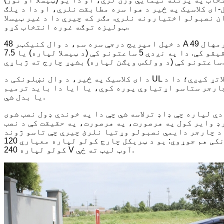
ای کلاسیک په څیر د هوا سره مطابقت نلري، او دا د پلګ
 نصبولو اختیارونه نلري. مګر که چیرې دا د غیر ټیسلا EVs چارج کولو لپاره د دریمې ډلې اډاپټر ته اړتیا نه درلوده، موږ ممکن لیوالتیا درلوده چې دا زموږ په
ټولیزه توګه غوره انتخاب کړو.
د خپل امپریج درجې سره سم، د وال کنیکټر 48 A وړاندې کړ کله چې موږ د خپل کرایې ټیسلا چارج کولو لپاره وکارول، او دا د وولکس ویګن چارج کولو پرمهال 49 A ته
پورته شو. دا د ټیسلا بیټرۍ د 65٪ چارج څخه یوازې په 30 دقیقو کې 75٪ ته لوړه کړه، او د وولکس ویګن په 45 دقیقو کې. دا په نږدې 5 ساعتونو کې (د ټیسلا لپاره) یا 7.5
ساعتونو کې (د وولکس ویګن لپاره) بشپړ چارج ته ژباړي.
د ای کلاسیک په څیر، د وال نښلونکی د UL لیست شوی، چې ښیي چې دا د ملي خوندیتوب او اطاعت معیارونو سره سمون لري. دا د ټیسلا دوه کلن تضمین لخوا هم ملاتړ کیږي؛ دا د
چارجر ستاسو اړتیاوې پوره کوي، یا ایا دا باید ترمیم
یا بدل شي.
ې لپاره چې ډاډ ترلاسه شي چې دا په خوندي ډول نصب شوی
ډ وایر کول په هرصورت، په هرصورت، په حقیقت کې د نصب
 د چارجر دایمي نصبولو وړتیا نلرئ چیرې چې تاسو ژوند
کوئ، ټیسلا د دوه بدلیدونکي پلګونو سره یو ګرځنده نښلونکی هم جوړوي: یو د ټریکل چارج کولو لپاره معیاري 120 V آوټ لیټ ته ځي، او بل د 32 A پورې د ګړندي چارج
کولو لپاره 240 V آوټ لیټ ته ځي.