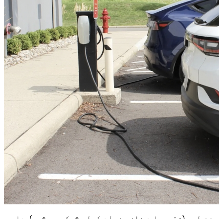
کټر پرته، وال کنیکټر زموږ د ازموینې په حوض کې ترټولو سپک ماډل دی، چې یوازې 10 پونډه وزن لري (تقریبا د فلزي فولډ کولو څوکۍ په څیر). دا یو