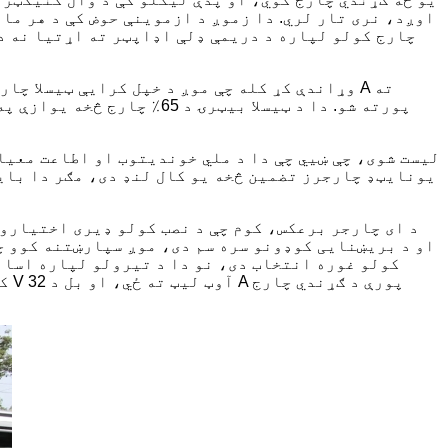
اوږد، نری تار لري. دا زموږ د ازموینې حوض کې د هر ماډ
یونایټډ چارجرز تضمین څخه یو کال لنډ دی، مګر دا باید
د ای چارجر برعکس، کوم چې د نصب کولو ډیری اختیارون
او د بریښنایی کوډونو سره سم دی، موږ سپارښتنه کوو چ
کولو غوره انتخاب دی، نو دا د تیرولو لپاره اسان