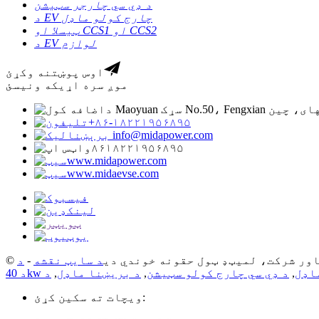
د ډي سي چارجر سټیشن
د EV چارج کولو ماډل
ټیسلا او CCS1 او CCS2
د EV لوازم
اوس پوښتنه وکړئ
موږ سره اړیکه ونیسئ
والۍ، شانګهای، چین
+۸۶-۱۸۲۲۱۹۵۶۸۹۵
info@midapower.com
۸۶۱۸۲۲۱۹۵۶۸۹۵
www.midapower.com
www.midaevse.com
د سایټ نقشه
-
اډل
,
د ډي سي چارج کولو سټیشن
,
د بریښنا ماډل
,
ویچات ته سکین کړئ: