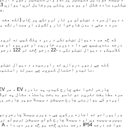
فوټ تار زموږ د غوره انتخاب سره د اوږدوالي له مخې مساوي دی، مګر دا حتی پتلی دی، شاوخوا 2 انچه اندازه کوي.
د دیوال سره د نښلولو وړ تار لرونکي پر ځای (لکه هغه 
سره د هغې د بدن شاوخوا تار ولګوئ، او همدارنګه یو 
که څه هم د دیوال نښلونکی د ربړ د پلګ کیپ نه لري، 
کله چې زموږ دروازې ته راورسېد، د دیوال نښلونک
ماتیدو احتمال کموي، چې بیرته راستنیدو یا تبادلې ته اړتیا لري (کوم چې د اوږدې مودې بار وړلو ځنډونو په دې وختونو کې، کیدی شي یو لوی تکلیف وي).
اوږدو کې یوازینی چارج سټیشن د ټیسلا سوپر چارجر وي