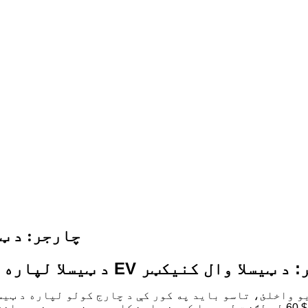
د ټیسلا لپاره غوره 
اره غوره EV چارجر: د ټیسلا وال کنیکټر
و واخلئ، تاسو باید په کور کې د چارج کولو لپاره د ټیسلا