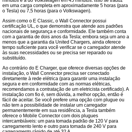
minutos e a do Volkswagen em 45 minutos. Isso se traduz
em uma carga completa em aproximadamente 5 horas (para
o Tesla) ou 7,5 horas (para o Volkswagen).
Assim como o E Classic, o Wall Connector possui
certificação UL, o que demonstra que atende aos padrões
nacionais de segurança e conformidade. Ele também conta
com a garantia de dois anos da Tesla; embora seja um ano a
menos que a garantia da United Chargers, ainda oferece
tempo suficiente para você verificar se o carregador atende
às suas necessidades ou se precisa ser reparado ou
substituído.
Ao contrário do E Charger, que oferece diversas opções de
instalação, o Wall Connector precisa ser conectado
diretamente à rede elétrica (para garantir uma instalação
segura e em conformidade com as normas elétricas,
recomendamos a contratação de um eletricista certificado). A
instalação com fio é, sem dúvida, a melhor opção, então é
fácil de aceitar. Se você prefere uma opção com plugue ou
não tem a possibilidade de instalar um carregador
permanentemente em sua residência, a Tesla também
oferece o Mobile Connector com dois plugues
intercambiáveis: um para tomada padrão de 120 V para
carregamento lento e outro para tomada de 240 V para
carregamento rápido de até 32 A.