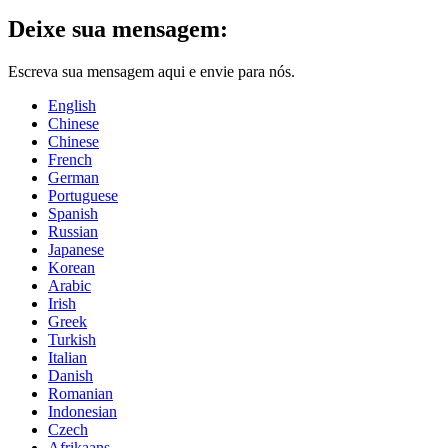
Deixe sua mensagem:
Escreva sua mensagem aqui e envie para nós.
English
Chinese
Chinese
French
German
Portuguese
Spanish
Russian
Japanese
Korean
Arabic
Irish
Greek
Turkish
Italian
Danish
Romanian
Indonesian
Czech
Afrikaans