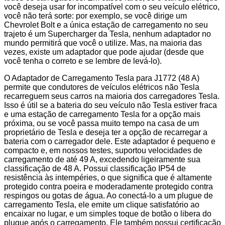
você deseja usar for incompatível com o seu veículo elétrico,
você não terá sorte: por exemplo, se você dirige um
Chevrolet Bolt e a única estação de carregamento no seu
trajeto é um Supercharger da Tesla, nenhum adaptador no
mundo permitirá que você o utilize. Mas, na maioria das
vezes, existe um adaptador que pode ajudar (desde que
você tenha o correto e se lembre de levá-lo).
O Adaptador de Carregamento Tesla para J1772 (48 A)
permite que condutores de veículos elétricos não Tesla
recarreguem seus carros na maioria dos carregadores Tesla.
Isso é útil se a bateria do seu veículo não Tesla estiver fraca
e uma estação de carregamento Tesla for a opção mais
próxima, ou se você passa muito tempo na casa de um
proprietário de Tesla e deseja ter a opção de recarregar a
bateria com o carregador dele. Este adaptador é pequeno e
compacto e, em nossos testes, suportou velocidades de
carregamento de até 49 A, excedendo ligeiramente sua
classificação de 48 A. Possui classificação IP54 de
resistência às intempéries, o que significa que é altamente
protegido contra poeira e moderadamente protegido contra
respingos ou gotas de água. Ao conectá-lo a um plugue de
carregamento Tesla, ele emite um clique satisfatório ao
encaixar no lugar, e um simples toque de botão o libera do
plugue após o carregamento. Ele também possui certificação