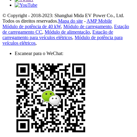
© Copyright - 2018-2023: Shanghai Mida EV Power Co., Ltd.
Todos os direitos reservados.
Mapa do site
-
AMP Mobile
Módulo de potência de 40 kW
,
Módulo de carregamento
,
Estação
de carregamento CC
,
Módulo de alimentação
,
Estação de
carregamento para veículos elétricos
,
Módulo de potência para
veículos elétricos
,
Escanear para o WeChat: