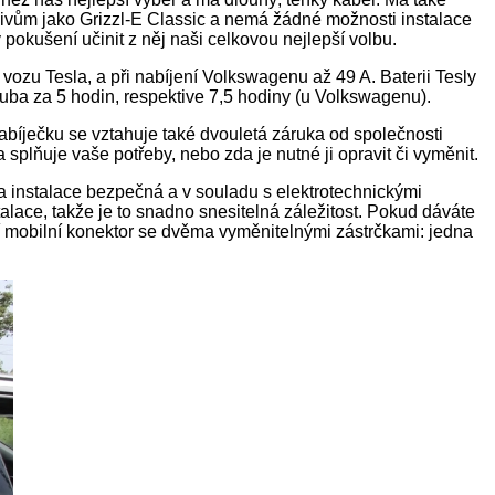
livům jako Grizzl-E Classic a nemá žádné možnosti instalace
pokušení učinit z něj naši celkovou nejlepší volbu.
ozu Tesla, a při nabíjení Volkswagenu až 49 A. Baterii Tesly
ruba za 5 hodin, respektive 7,5 hodiny (u Volkswagenu).
abíječku se vztahuje také dvouletá záruka od společnosti
ka splňuje vaše potřeby, nebo zda je nutné ji opravit či vyměnit.
la instalace bezpečná a v souladu s elektrotechnickými
alace, takže je to snadno snesitelná záležitost. Pokud dáváte
í mobilní konektor se dvěma vyměnitelnými zástrčkami: jedna