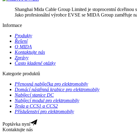
Shanghai Mida Cable Group Limited je stoprocentní dceřinou
Jako profesionální výrobce EVSE se MIDA Group zaměřuje na po
Informace
Produkty
Řešení
O MIDA
Kontaktujte nás
Zprávy
Často kladené otázky
Kategorie produktů
Přenosná nabíječka pro elektromobily
Domácí nástěnná krabice pro elektromobily
Nabíjecí stanice DC
Nabíjecí modul pro elektromobily
Tesla a CCS1 a CCS2
Příslušenství pro elektromobily
Poptávka nyní
Kontaktujte nás