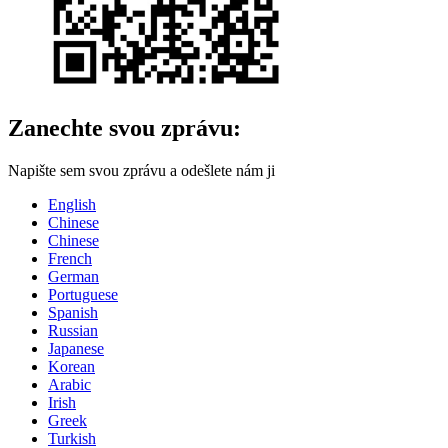
Zanechte svou zprávu:
Napište sem svou zprávu a odešlete nám ji
English
Chinese
Chinese
French
German
Portuguese
Spanish
Russian
Japanese
Korean
Arabic
Irish
Greek
Turkish