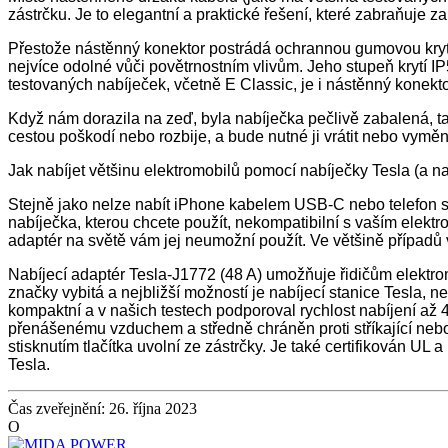
zástrčku. Je to elegantní a praktické řešení, které zabraňuje za
Přestože nástěnný konektor postrádá ochrannou gumovou krytku a
nejvíce odolné vůči povětrnostním vlivům. Jeho stupeň krytí IP
testovaných nabíječek, včetně E Classic, je i nástěnný konektor
Když nám dorazila na zeď, byla nabíječka pečlivě zabalená, 
cestou poškodí nebo rozbije, a bude nutné ji vrátit nebo vymě
Jak nabíjet většinu elektromobilů pomocí nabíječky Tesla (a n
Stejně jako nelze nabít iPhone kabelem USB-C nebo telefon s
nabíječka, kterou chcete použít, nekompatibilní s vaším elektr
adaptér na světě vám jej neumožní použít. Ve většině případů
Nabíjecí adaptér Tesla-J1772 (48 A) umožňuje řidičům elektromo
značky vybitá a nejbližší možností je nabíjecí stanice Tesla, 
kompaktní a v našich testech podporoval rychlost nabíjení až 
přenášenému vzduchem a středně chráněn proti stříkající nebo
stisknutím tlačítka uvolní ze zástrčky. Je také certifikován U
Tesla.
Čas zveřejnění: 26. října 2023
O