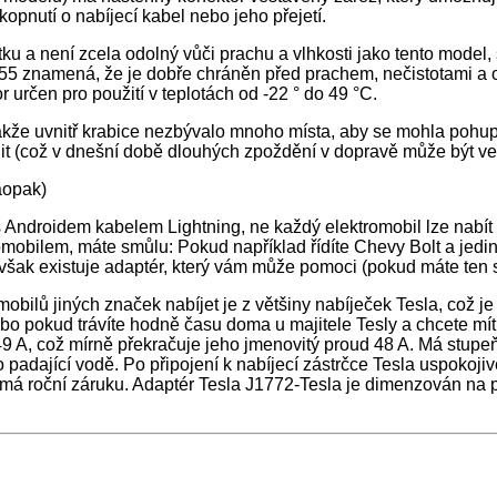
kopnutí o nabíjecí kabel nebo jeho přejetí.
 není zcela odolný vůči prachu a vlhkosti jako tento model, stá
55 znamená, že je dobře chráněn před prachem, nečistotami a olej
 určen pro použití v teplotách od -22 ° do 49 °C.
takže uvnitř krabice nezbývalo mnoho místa, aby se mohla pohu
nit (což v dnešní době dlouhých zpoždění v dopravě může být ve
aopak)
 Androidem kabelem Lightning, ne každý elektromobil lze nabít
omobilem, máte smůlu: Pokud například řídíte Chevy Bolt a jedin
 však existuje adaptér, který vám může pomoci (pokud máte ten 
bilů jiných značek nabíjet je z většiny nabíječek Tesla, což je
nebo pokud trávíte hodně času doma u majitele Tesly a chcete mít
49 A, což mírně překračuje jeho jmenovitý proud 48 A. Má stupeň
 padající vodě. Po připojení k nabíjecí zástrčce Tesla uspokoj
L a má roční záruku. Adaptér Tesla J1772-Tesla je dimenzován na