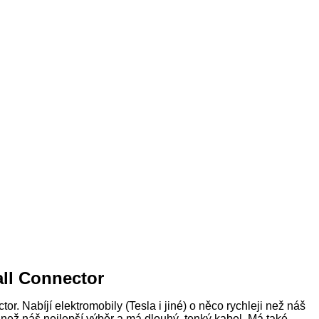
all Connector
tor. Nabíjí elektromobily (Tesla i jiné) o něco rychleji než náš
 než náš nejlepší výběr a má dlouhý, tenký kabel. Má také