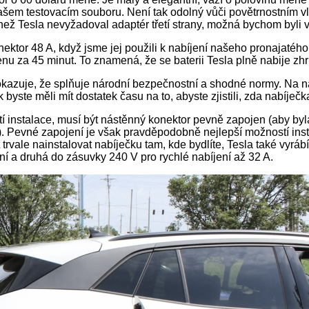
ašem testovacím souboru. Není tak odolný vůči povětrnostním v
ež Tesla nevyžadoval adaptér třetí strany, možná bychom byli v 
or 48 A, když jsme jej použili k nabíjení našeho pronajatého v
nu za 45 minut. To znamená, že se baterii Tesla plně nabije zh
dokazuje, že splňuje národní bezpečnostní a shodné normy. Na n
k byste měli mít dostatek času na to, abyste zjistili, zda nabíječ
tí instalace, musí být nástěnný konektor pevně zapojen (aby by
). Pevné zapojení je však pravděpodobně nejlepší možností inst
vale nainstalovat nabíječku tam, kde bydlíte, Tesla také vyráb
í a druhá do zásuvky 240 V pro rychlé nabíjení až 32 A.