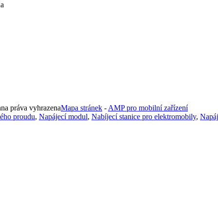
na
na práva vyhrazena
Mapa stránek
-
AMP pro mobilní zařízení
ného proudu
,
Napájecí modul
,
Nabíjecí stanice pro elektromobily
,
Napáj