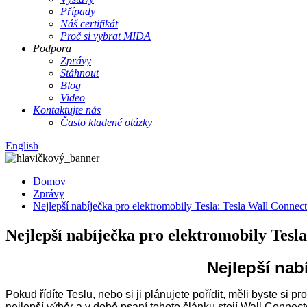
Případy
Náš certifikát
Proč si vybrat MIDA
Podpora
Zprávy
Stáhnout
Blog
Video
Kontaktujte nás
Často kladené otázky
English
Domov
Zprávy
Nejlepší nabíječka pro elektromobily Tesla: Tesla Wall Connec
Nejlepší nabíječka pro elektromobily Tesl
Nejlepší nab
Pokud řídíte Teslu, nebo si ji plánujete pořídit, měli byste si p
nejlepší výběr a v době psaní tohoto článku stojí Wall Connec