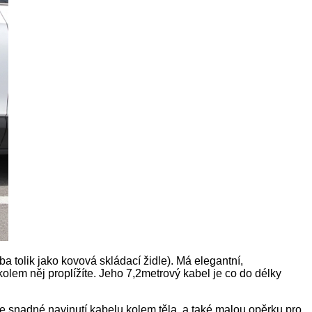
tolik jako kovová skládací židle). Má elegantní,
olem něj proplížíte. Jeho 7,2metrový kabel je co do délky
 snadné navinutí kabelu kolem těla, a také malou opěrku pro