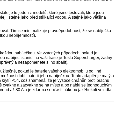
le je to jeden z modelů, které jsme testovali, které jsou
i, stejně jako před stříkající vodou. A stejně jako většina
povat. Tím se minimalizuje pravděpodobnost, že se nabíječka
lkou nepříjemností).
 každou nabíječkou. Ve vzácných případech, pokud je
ou nabíjecí stanicí na vaší trase je Tesla Supercharger, žádný
správný a nezapomenete si ho sbalit).
 užitečné, pokud je baterie vašeho elektromobilu od jiné
 možnost dobít baterii jeho nabíječkou. Tento adaptér je malý a
 krytí IP54, což znamená, že je vysoce chráněn proti prachu
ivě cvakne a zacvakne se na místo a po nabití se jednoduchým
 proud až 80 A a je zdarma součástí nákupu jakéhokoli vozidla