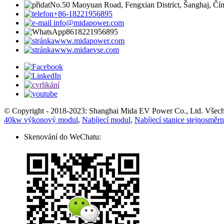
No.50 Maoyuan Road, Fengxian District, Šanghaj, Čí
+86-18221956895
info@midapower.com
8618221956895
www.midapower.com
www.midaevse.com
© Copyright - 2018-2023: Shanghai Mida EV Power Co., Ltd. Všech
40kw výkonový modul
,
Nabíjecí modul
,
Nabíjecí stanice stejnosměr
Skenování do WeChatu: