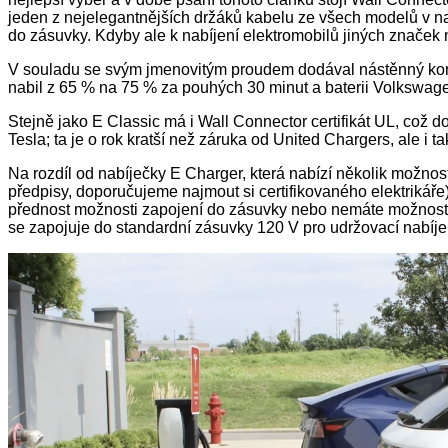
jeden z nejelegantnějších držáků kabelu ze všech modelů v n
do zásuvky. Kdyby ale k nabíjení elektromobilů jiných značek n
V souladu se svým jmenovitým proudem dodával nástěnný konekt
nabil z 65 % na 75 % za pouhých 30 minut a baterii Volkswage
Stejně jako E Classic má i Wall Connector certifikát UL, což 
Tesla; ta je o rok kratší než záruka od United Chargers, ale i ta
Na rozdíl od nabíječky E Charger, která nabízí několik možnos
předpisy, doporučujeme najmout si certifikovaného elektrikáře
přednost možnosti zapojení do zásuvky nebo nemáte možnost tr
se zapojuje do standardní zásuvky 120 V pro udržovací nabíjen