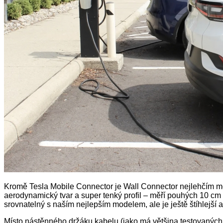
Kromě Tesla Mobile Connector je Wall Connector nejlehčím mod
aerodynamický tvar a super tenký profil – měří pouhých 10 cm 
srovnatelný s naším nejlepším modelem, ale je ještě štíhlejší a
Místo nástěnného držáku kabelu (jako má většina testovaných