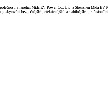
 společností Shanghai Mida EV Power Co., Ltd. a Shenzhen Mida EV 
skytování bezpečnějších, efektivnějších a stabilnějších profesionální