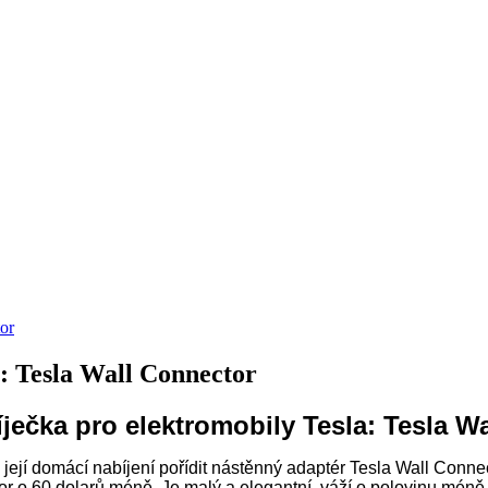
tor
a: Tesla Wall Connector
íječka pro elektromobily Tesla: Tesla W
ro její domácí nabíjení pořídit nástěnný adaptér Tesla Wall Connec
tor o 60 dolarů méně. Je malý a elegantní, váží o polovinu méně