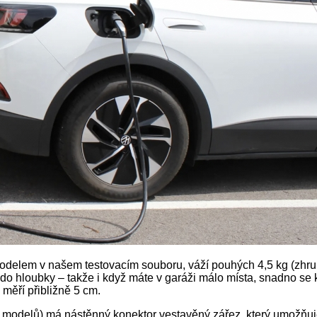
elem v našem testovacím souboru, váží pouhých 4,5 kg (zhruba 
do hloubky – takže i když máte v garáži málo místa, snadno se k
 měří přibližně 5 cm.
 modelů) má nástěnný konektor vestavěný zářez, který umožňuje