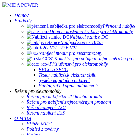
Domov
Produkty
Přenosná nabíječ
Domácí nástěnná krabice pro elektromobily
Nabíjecí stanice DC
Nabíjecí stanice BESS
V2G V2H V2V V2L
Nabíjecí modul pro elektromobily
Konektor pro nabíjení stejnosměrným pr
Příslušenství pro elektromobily
EVCC a SECC
Tester nabíječek elektromobilů
Systém kapalného chlazení
Pantograf a kupole autobusu E
Řešení pro elektromobily
Řešení pro nabíječku střídavého proudu
Řešení pro nabíjení stejnosměrným proudem
Řešení nabíjení V2G
Řešení nabíjení ESS
O MIDA
Příběh MIDA
Pohled z továrny
Výstavy