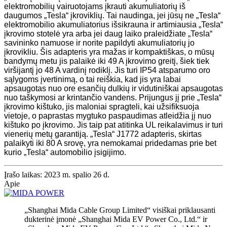
elektromobilių vairuotojams įkrauti akumuliatorių iš
daugumos „Tesla“ įkroviklių. Tai naudinga, jei jūsų ne „Tesla“
elektromobilio akumuliatorius išsikrauna ir artimiausia „Tesla“
įkrovimo stotelė yra arba jei daug laiko praleidžiate „Tesla“
savininko namuose ir norite papildyti akumuliatorių jo
įkrovikliu. Šis adapteris yra mažas ir kompaktiškas, o mūsų
bandymų metu jis palaikė iki 49 A įkrovimo greitį, šiek tiek
viršijantį jo 48 A vardinį rodiklį. Jis turi IP54 atsparumo oro
sąlygoms įvertinimą, o tai reiškia, kad jis yra labai
apsaugotas nuo ore esančių dulkių ir vidutiniškai apsaugotas
nuo taškymosi ar krintančio vandens. Prijungus jį prie „Tesla“
įkrovimo kištuko, jis maloniai spragteli, kai užsifiksuoja
vietoje, o paprastas mygtuko paspaudimas atleidžia jį nuo
kištuko po įkrovimo. Jis taip pat atitinka UL reikalavimus ir turi
vienerių metų garantiją. „Tesla“ J1772 adapteris, skirtas
palaikyti iki 80 A srovę, yra nemokamai pridedamas prie bet
kurio „Tesla“ automobilio įsigijimo.
Įrašo laikas: 2023 m. spalio 26 d.
Apie
„Shanghai Mida Cable Group Limited“ visiškai priklausanti
dukterinė įmonė „Shanghai Mida EV Power Co., Ltd.“ ir