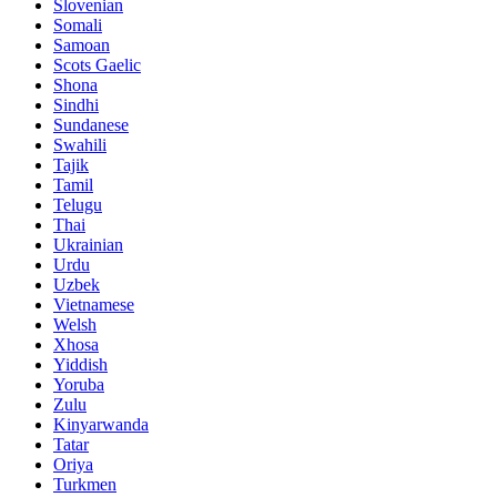
Slovenian
Somali
Samoan
Scots Gaelic
Shona
Sindhi
Sundanese
Swahili
Tajik
Tamil
Telugu
Thai
Ukrainian
Urdu
Uzbek
Vietnamese
Welsh
Xhosa
Yiddish
Yoruba
Zulu
Kinyarwanda
Tatar
Oriya
Turkmen