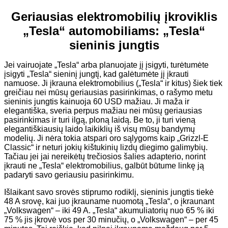
Geriausias elektromobilių įkroviklis
„Tesla“ automobiliams: „Tesla“
sieninis jungtis
Jei vairuojate „Tesla“ arba planuojate jį įsigyti, turėtumėte
įsigyti „Tesla“ sieninį jungtį, kad galėtumėte jį įkrauti
namuose. Ji įkrauna elektromobilius („Tesla“ ir kitus) šiek tiek
greičiau nei mūsų geriausias pasirinkimas, o rašymo metu
sieninis jungtis kainuoja 60 USD mažiau. Ji maža ir
elegantiška, sveria perpus mažiau nei mūsų geriausias
pasirinkimas ir turi ilgą, ploną laidą. Be to, ji turi vieną
elegantiškiausių laido laikiklių iš visų mūsų bandymų
modelių. Ji nėra tokia atspari oro sąlygoms kaip „Grizzl-E
Classic“ ir neturi jokių kištukinių lizdų diegimo galimybių.
Tačiau jei jai nereikėtų trečiosios šalies adapterio, norint
įkrauti ne „Tesla“ elektromobilius, galbūt būtume linkę ją
padaryti savo geriausiu pasirinkimu.
Išlaikant savo srovės stiprumo rodiklį, sieninis jungtis tiekė
48 A srovę, kai juo įkrauname nuomotą „Tesla“, o įkraunant
„Volkswagen“ – iki 49 A. „Tesla“ akumuliatorių nuo 65 % iki
75 % jis įkrovė vos per 30 minučių, o „Volkswagen“ – per 45