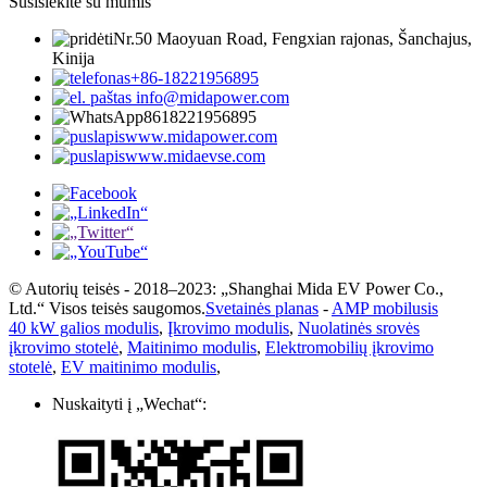
Susisiekite su mumis
Nr.50 Maoyuan Road, Fengxian rajonas, Šanchajus,
Kinija
+86-18221956895
info@midapower.com
8618221956895
www.midapower.com
www.midaevse.com
© Autorių teisės - 2018–2023: „Shanghai Mida EV Power Co.,
Ltd.“ Visos teisės saugomos.
Svetainės planas
-
AMP mobilusis
40 kW galios modulis
,
Įkrovimo modulis
,
Nuolatinės srovės
įkrovimo stotelė
,
Maitinimo modulis
,
Elektromobilių įkrovimo
stotelė
,
EV maitinimo modulis
,
Nuskaityti į „Wechat“: