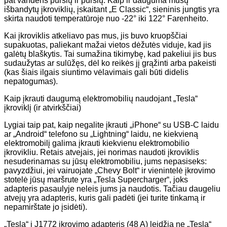
pat vandens purslų ir purslų. Kaip ir dauguma mūsų
išbandytų įkroviklių, įskaitant „E Classic“, sieninis jungtis yra
skirta naudoti temperatūroje nuo -22° iki 122° Farenheito.
Kai įkroviklis atkeliavo pas mus, jis buvo kruopščiai
supakuotas, paliekant mažai vietos dėžutės viduje, kad jis
galėtų blaškytis. Tai sumažina tikimybę, kad pakeliui jis bus
sudaužytas ar sulūžęs, dėl ko reikės jį grąžinti arba pakeisti
(kas šiais ilgais siuntimo vėlavimais gali būti didelis
nepatogumas).
Kaip įkrauti daugumą elektromobilių naudojant „Tesla“
įkroviklį (ir atvirkščiai)
Lygiai taip pat, kaip negalite įkrauti „iPhone“ su USB-C laidu
ar „Android“ telefono su „Lightning“ laidu, ne kiekvieną
elektromobilį galima įkrauti kiekvienu elektromobilio
įkrovikliu. Retais atvejais, jei norimas naudoti įkroviklis
nesuderinamas su jūsų elektromobiliu, jums nepasiseks:
pavyzdžiui, jei vairuojate „Chevy Bolt“ ir vienintelė įkrovimo
stotelė jūsų maršrute yra „Tesla Supercharger“, joks
adapteris pasaulyje neleis jums ja naudotis. Tačiau daugeliu
atvejų yra adapteris, kuris gali padėti (jei turite tinkamą ir
nepamirštate jo įsidėti).
„Tesla“ į J1772 įkrovimo adapteris (48 A) leidžia ne „Tesla“