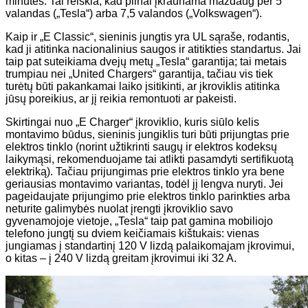
minutes. Tai reiškia, kad pilnai įkraunama maždaug per 5
valandas („Tesla“) arba 7,5 valandos („Volkswagen“).
Kaip ir „E Classic“, sieninis jungtis yra UL sąraše, rodantis,
kad ji atitinka nacionalinius saugos ir atitikties standartus. Jai
taip pat suteikiama dvejų metų „Tesla“ garantija; tai metais
trumpiau nei „United Chargers“ garantija, tačiau vis tiek
turėtų būti pakankamai laiko įsitikinti, ar įkroviklis atitinka
jūsų poreikius, ar jį reikia remontuoti ar pakeisti.
Skirtingai nuo „E Charger“ įkroviklio, kuris siūlo kelis
montavimo būdus, sieninis jungiklis turi būti prijungtas prie
elektros tinklo (norint užtikrinti saugų ir elektros kodeksų
laikymąsi, rekomenduojame tai atlikti pasamdyti sertifikuotą
elektriką). Tačiau prijungimas prie elektros tinklo yra bene
geriausias montavimo variantas, todėl jį lengva nuryti. Jei
pageidaujate prijungimo prie elektros tinklo parinkties arba
neturite galimybės nuolat įrengti įkroviklio savo
gyvenamojoje vietoje, „Tesla“ taip pat gamina mobiliojo
telefono jungtį su dviem keičiamais kištukais: vienas
jungiamas į standartinį 120 V lizdą palaikomajam įkrovimui,
o kitas – į 240 V lizdą greitam įkrovimui iki 32 A.