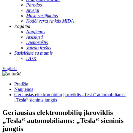
Parodos
Atvejai
Mūsų sertifikatas
Kodėl verta rinktis MIDA
Pagalba
Naujienos
Atsisiųsti
Dienoraštis
Vaizdo įrašas
Susisiekite su mumis
DUK
English
Pradžia
Naujienos
Geriausias elektromobilių įkroviklis „Tesla“ automobiliams:
„Tesla“ sieninis jungtis
Geriausias elektromobilių įkroviklis
„Tesla“ automobiliams: „Tesla“ sieninis
jungtis