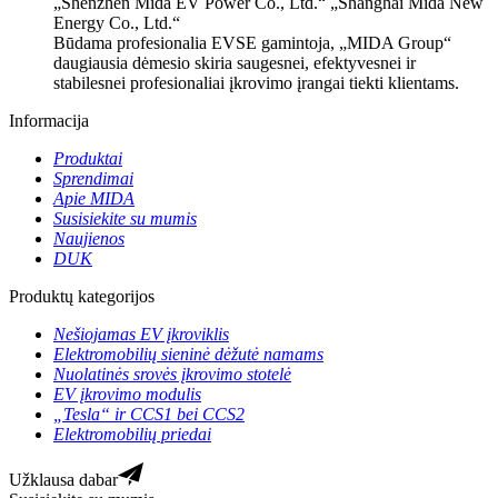
„Shenzhen Mida EV Power Co., Ltd.“ „Shanghai Mida New
Energy Co., Ltd.“
Būdama profesionalia EVSE gamintoja, „MIDA Group“
daugiausia dėmesio skiria saugesnei, efektyvesnei ir
stabilesnei profesionaliai įkrovimo įrangai tiekti klientams.
Informacija
Produktai
Sprendimai
Apie MIDA
Susisiekite su mumis
Naujienos
DUK
Produktų kategorijos
Nešiojamas EV įkroviklis
Elektromobilių sieninė dėžutė namams
Nuolatinės srovės įkrovimo stotelė
EV įkrovimo modulis
„Tesla“ ir CCS1 bei CCS2
Elektromobilių priedai
Užklausa dabar