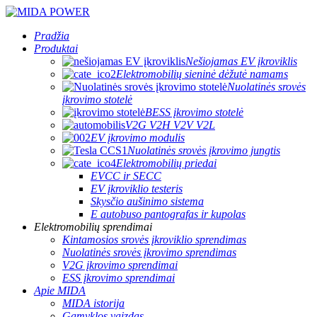
Pradžia
Produktai
Nešiojamas EV įkroviklis
Elektromobilių sieninė dėžutė namams
Nuolatinės srovės
įkrovimo stotelė
BESS įkrovimo stotelė
V2G V2H V2V V2L
EV įkrovimo modulis
Nuolatinės srovės įkrovimo jungtis
Elektromobilių priedai
EVCC ir SECC
EV įkroviklio testeris
Skysčio aušinimo sistema
E autobuso pantografas ir kupolas
Elektromobilių sprendimai
Kintamosios srovės įkroviklio sprendimas
Nuolatinės srovės įkrovimo sprendimas
V2G įkrovimo sprendimai
ESS įkrovimo sprendimai
Apie MIDA
MIDA istorija
Gamyklos vaizdas