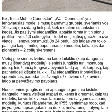
Be „Tesla Mobile Connector“, „Wall Connector“ yra
lengviausias modelis mūsų bandymų grupėje, sveriantis vos
10 svarų (maždaug tiek pat, kiek metalinė sulankstoma
kėdė). Jis pasižymi elegantiška, aptakia forma ir itin plonu
profiliu – vos 4,3 colio gylio – todėl net jei jūsų garaže mažai
vietos, jį lengva prasmukti. Jo 24 pėdų ilgio laidas yra tokio
pat ilgio kaip ir mūsų populiariausio modelio, tačiau jis dar
plonesnis – 2 colių skersmens.
Vietoj prie sienos tvirtinamo laido laikiklio (kaip dauguma
mūsų išbandytų modelių), sieninis jungiklis turi įmontuotą
įdubą, leidžiančią lengvai apvynioti laidą aplink korpusą, taip
pat nedidelį kištuko laikiklį. Tai elegantiškas ir praktiškas
sprendimas, padedantis išvengti užkliuvimo už įkrovimo
laido ar pervažiavimo pavojaus.
Nors sieninis jungtis neturi apsauginio guminio kištuko
dangtelio ir nėra visiškai atspari dulkėms ir drėgmei, kaip tas
modelis, tai vis tiek vienas labiausiai oro sąlygoms atsparių
modelių, kuriuos išbandėme. Jo IP55 įvertinimas rodo, kad
jis yra gerai apsaugotas nuo dulkių, nešvarumų ir alyvų, taip