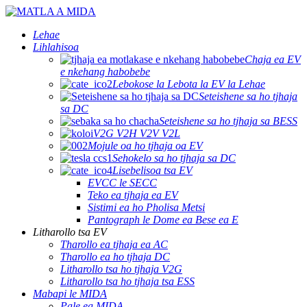
Lehae
Lihlahisoa
Chaja ea EV
e nkehang habobebe
Lebokose la Lebota la EV la Lehae
Seteishene sa ho tjhaja
sa DC
Seteishene sa ho tjhaja sa BESS
V2G V2H V2V V2L
Mojule oa ho tjhaja oa EV
Sehokelo sa ho tjhaja sa DC
Lisebelisoa tsa EV
EVCC le SECC
Teko ea tjhaja ea EV
Sistimi ea ho Pholisa Metsi
Pantograph le Dome ea Bese ea E
Litharollo tsa EV
Tharollo ea tjhaja ea AC
Tharollo ea ho tjhaja DC
Litharollo tsa ho tjhaja V2G
Litharollo tsa ho tjhaja tsa ESS
Mabapi le MIDA
Pale ea MIDA