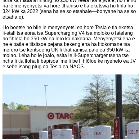
fana ka matla a fihlang ho 250 kW feela hona jwale, ho ne ho
na le menyenyetsi ya hore tlhahiso e tla eketswa ho fihla ho
324 kW ka 2022 (sena ha se so etsahale—bonyane ha se so
etsahale).
Ho boetse ho bile le menyenyetsi ea hore Tesla e tla eketsa
li-stall tsa eona tsa Supercharging V4 tsa moloko o latelang
ho fihlela ho 350 kW ea lero ka nakoana. Menyenyetsi ena e
ne e batla e tiisitsoe pejana bekeng ena ha litokomane tsa
merero tse kentsoeng UK li thathamisa palo ea 350 kW ka
molao. Leha ho le joalo, esita le li-Supercharger tsena tse
ncha li tla tloha li bapisoa 'me li be li hlōloe ke nyehelo ea JV
e sebelisang plug ea Tesla ea NACS.