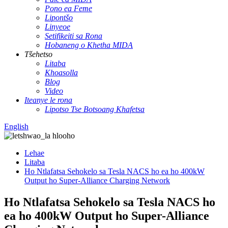
Pono ea Feme
Lipontšo
Linyeoe
Setifikeiti sa Rona
Hobaneng o Khetha MIDA
Tšehetso
Litaba
Khoasolla
Blog
Video
Iteanye le rona
Lipotso Tse Botsoang Khafetsa
English
Lehae
Litaba
Ho Ntlafatsa Sehokelo sa Tesla NACS ho ea ho 400kW
Output ho Super-Alliance Charging Network
Ho Ntlafatsa Sehokelo sa Tesla NACS ho
ea ho 400kW Output ho Super-Alliance