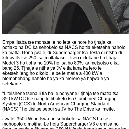
Empa litaba tse monate le ho feta ke hore ho tjhaja ka
potlako ha DC ka sehokelo sa NACS ho tla eketseha haholo
ka matla. Hona jwale, di-Supercharger tsa Tesla di ntsha di-
kilowatts tse 250 tsa motlakase—tseo di lekane ho tjhaja
Model 3 ho tloha ho 10% ho isa ho 80% ka metsotso e ka
bang 25. Tjhaja e ntjha ya JV e tla fana ka lero le
eketsehileng ho dikoloi, e be le matla a 400 kW a
hlomphehang haholo ho ya ka merero ya hajwale ya
selekane.
“Liteishene tsena li tla ba le bonyane litjhaja tse matla tsa
350 kW DC tse nang le lihokelo tsa Combined Charging
System (CCS) le North American Charging Standard
(NACS),” ho tiisitse sebui sa JV ho The Drive ka imeile.
Jwale, 350 kW ho tswa ho sehokelo sa NACS ha se
mohopolo o motjha. Le hoja Supercharger V3 e emisa ho