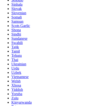
Sesotho
Sinhala
Slovak
Slovenian
Somali
Samoan
Scots Gaelic
Shona
Sindhi
Sundanese
Swahili
Tajik
Tamil
Telugu
Thai
Ukrainian
Urdu
Uzbek
Vietnamese
Welsh
Xhosa
Yiddish
Yoruba
Zulu
Kinyarwanda