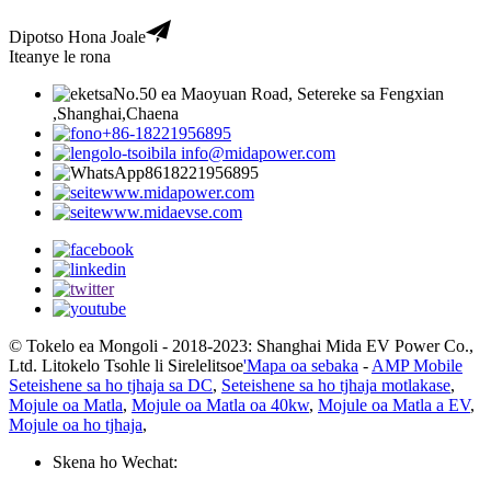
Dipotso Hona Joale
Iteanye le rona
No.50 ea Maoyuan Road, Setereke sa Fengxian
,Shanghai,Chaena
+86-18221956895
info@midapower.com
8618221956895
www.midapower.com
www.midaevse.com
© Tokelo ea Mongoli - 2018-2023: Shanghai Mida EV Power Co.,
Ltd. Litokelo Tsohle li Sirelelitsoe
'Mapa oa sebaka
-
AMP Mobile
Seteishene sa ho tjhaja sa DC
,
Seteishene sa ho tjhaja motlakase
,
Mojule oa Matla
,
Mojule oa Matla oa 40kw
,
Mojule oa Matla a EV
,
Mojule oa ho tjhaja
,
Skena ho Wechat: