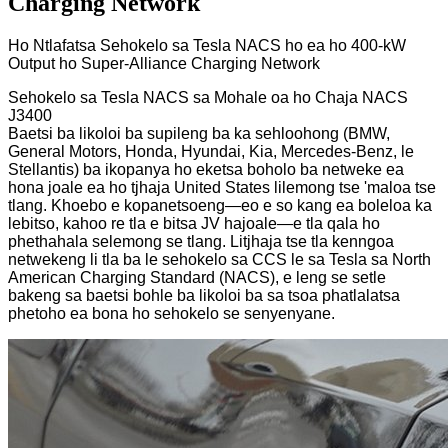
Charging Network
Ho Ntlafatsa Sehokelo sa Tesla NACS ho ea ho 400-kW
Output ho Super-Alliance Charging Network
Sehokelo sa Tesla NACS sa Mohale oa ho Chaja NACS
J3400
Baetsi ba likoloi ba supileng ba ka sehloohong (BMW,
General Motors, Honda, Hyundai, Kia, Mercedes-Benz, le
Stellantis) ba ikopanya ho eketsa boholo ba netweke ea
hona joale ea ho tjhaja United States lilemong tse 'maloa tse
tlang. Khoebo e kopanetsoeng—eo e so kang ea boleloa ka
lebitso, kahoo re tla e bitsa JV hajoale—e tla qala ho
phethahala selemong se tlang. Litjhaja tse tla kenngoa
netwekeng li tla ba le sehokelo sa CCS le sa Tesla sa North
American Charging Standard (NACS), e leng se setle
bakeng sa baetsi bohle ba likoloi ba sa tsoa phatlalatsa
phetoho ea bona ho sehokelo se senyenyane.