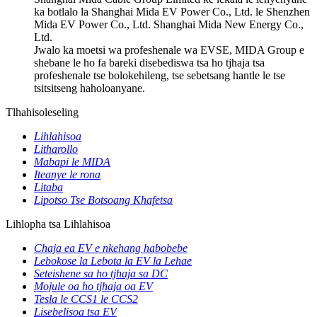
ka botlalo la Shanghai Mida EV Power Co., Ltd. le Shenzhen
Mida EV Power Co., Ltd. Shanghai Mida New Energy Co.,
Ltd.
Jwalo ka moetsi wa profeshenale wa EVSE, MIDA Group e
shebane le ho fa bareki disebediswa tsa ho tjhaja tsa
profeshenale tse bolokehileng, tse sebetsang hantle le tse
tsitsitseng haholoanyane.
Tlhahisoleseling
Lihlahisoa
Litharollo
Mabapi le MIDA
Iteanye le rona
Litaba
Lipotso Tse Botsoang Khafetsa
Lihlopha tsa Lihlahisoa
Chaja ea EV e nkehang habobebe
Lebokose la Lebota la EV la Lehae
Seteishene sa ho tjhaja sa DC
Mojule oa ho tjhaja oa EV
Tesla le CCS1 le CCS2
Lisebelisoa tsa EV