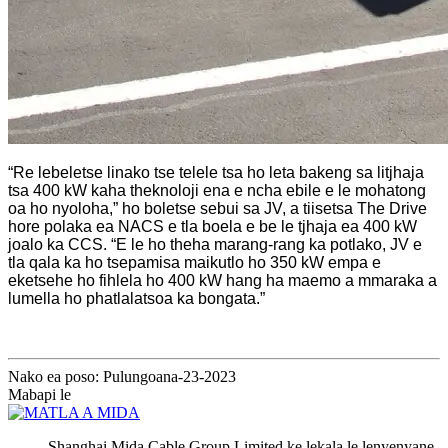
“Re lebeletse linako tse telele tsa ho leta bakeng sa litjhaja
tsa 400 kW kaha theknoloji ena e ncha ebile e le mohatong
oa ho nyoloha,” ho boletse sebui sa JV, a tiisetsa The Drive
hore polaka ea NACS e tla boela e be le tjhaja ea 400 kW
joalo ka CCS. “E le ho theha marang-rang ka potlako, JV e
tla qala ka ho tsepamisa maikutlo ho 350 kW empa e
eketsehe ho fihlela ho 400 kW hang ha maemo a mmaraka a
lumella ho phatlalatsoa ka bongata.”
Nako ea poso: Pulungoana-23-2023
Mabapi le
Shanghai Mida Cable Group Limited ke lekala le lenyenyane