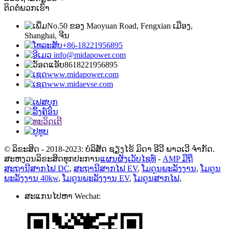
ຕິດຕໍ່ພວກເຮົາ
No.50 ຂອງ Maoyuan Road, Fengxian ເມືອງ,
Shanghai, ຈີນ
+86-18221956895
info@midapower.com
8618221956895
www.midapower.com
www.midaevse.com
© ລິຂະສິດ - 2018-2023: ບໍລິສັດ ຊຽງໄຮ້ ມິດາ ອີວີ ພາວເວີ ຈຳກັດ.
ສະຫງວນລິຂະສິດທຸກປະການ
ແຜນຜັງເວັບໄຊທ໌
-
AMP ມືຖື
ສະຖານີສາກໄຟ DC
,
ສະຖານີສາກໄຟ EV
,
ໂມດູນພະລັງງານ
,
ໂມດູນ
ພະລັງງານ 40kw
,
ໂມດູນພະລັງງານ EV
,
ໂມດູນສາກໄຟ
,
ສະແກນໄປຫາ Wechat: