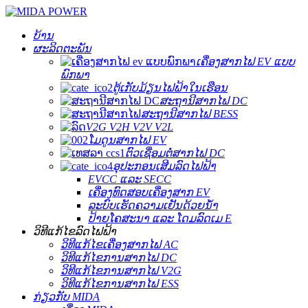
ບ້ານ
ຜະລິດຕະພັນ
ເຄື່ອງສາກໄຟ EV ແບບ
ພົກພາ
ຕູ້ເກັບມ້ຽນໄຟຟ້າໃນເຮືອນ
ສະຖານີສາກໄຟ DC
ສະຖານີສາກໄຟ BESS
V2G V2H V2V V2L
ໂມດູນສາກໄຟ EV
ຕົວເຊື່ອມຕໍ່ສາກໄຟ DC
ອຸປະກອນເສີມລົດໄຟຟ້າ
EVCC ແລະ SECC
ເຄື່ອງທົດສອບເຄື່ອງສາກ EV
ລະບົບເຮັດຄວາມເຢັນດ້ວຍນ້ຳ
ປ້າຍໂຄສະນາ ແລະ ໂດມລົດເມ E
ວິທີແກ້ໄຂລົດໄຟຟ້າ
ວິທີແກ້ໄຂເຄື່ອງສາກໄຟ AC
ວິທີແກ້ໄຂການສາກໄຟ DC
ວິທີແກ້ໄຂການສາກໄຟ V2G
ວິທີແກ້ໄຂການສາກໄຟ ESS
ກ່ຽວກັບ MIDA