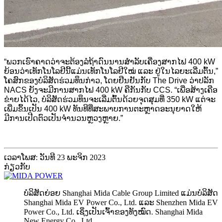
“ພວກເຮົາຄາດວ່າຈະຕ້ອງລໍຖ້າດົນນານສຳລັບເຄື່ອງສາກໄຟ 400 kW
ຍ້ອນວ່າເທັກໂນໂລຢີນີ້ແມ່ນເທັກໂນໂລຢີໃໝ່ ແລະ ຢູ່ໃນໄລຍະເລີ່ມຕົ້ນ,”
ໂຄສົກຂອງບໍລິສັດຮ່ວມທຶນກ່າວ, ໂດຍຢືນຢັນກັບ The Drive ວ່າປລັກ
NACS ຍັງຈະມີການສາກໄຟ 400 kW ຄືກັນກັບ CCS. “ເພື່ອສ້າງເຄືອ
ຂ່າຍໄດ້ໄວ, ບໍລິສັດຮ່ວມທຶນຈະເລີ່ມຕົ້ນດ້ວຍຈຸດສຸມທີ່ 350 kW ແຕ່ຈະ
ເພີ່ມຂຶ້ນເປັນ 400 kW ທັນທີທີ່ສະພາບການຕະຫຼາດອະນຸຍາດໃຫ້
ມີການເປີດຕົວເປັນຈຳນວນຫຼວງຫຼາຍ.”
ເວລາໂພສ: ວັນທີ 23 ພະຈິກ 2023
ກ່ຽວກັບ
ບໍລິສັດຍ່ອຍ Shanghai Mida Cable Group Limited ແມ່ນບໍລິສັດ
Shanghai Mida EV Power Co., Ltd. ແລະ Shenzhen Mida EV
Power Co., Ltd. ເຊິ່ງເປັນເຈົ້າຂອງທັງໝົດ. Shanghai Mida
New Energy Co., Ltd.