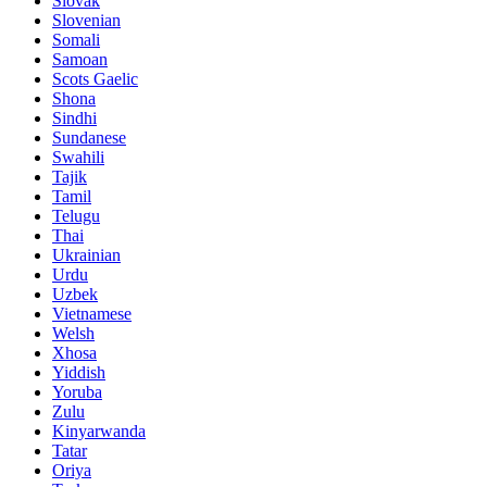
Slovak
Slovenian
Somali
Samoan
Scots Gaelic
Shona
Sindhi
Sundanese
Swahili
Tajik
Tamil
Telugu
Thai
Ukrainian
Urdu
Uzbek
Vietnamese
Welsh
Xhosa
Yiddish
Yoruba
Zulu
Kinyarwanda
Tatar
Oriya