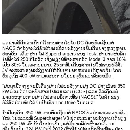
ແຕ່ຂ່າວທີ່ດີກວ່າເກົ່າກໍຄື ການສາກໄຟໄວ DC ດ້ວຍຕົວເຊື່ອມຕໍ່
NACS ກຳລັງຈະໄດ້ຮັບຜົນຜະລິດພະລັງງານເພີ່ມຂຶ້ນຢ່າງຫຼວງຫຼາຍ.
ປະຈຸບັນ, ເຄື່ອງສາກໄຟ Superchargers ຂອງ Tesla ສາມາດຜະລິດ
ໄຟຟ້າໄດ້ 250 ກິໂລວັດ ເຊິ່ງພຽງພໍທີ່ຈະສາກລົດ Model 3 ຈາກ 10%
ເປັນ 80% ໃນເວລາປະມານ 25 ນາທີ. ເຄື່ອງສາກໄຟໃໝ່ຂອງບໍລິສັດ
JV ຈະສະໜອງພະລັງງານໃຫ້ກັບຍານພາຫະນະໄດ້ຫຼາຍຂຶ້ນ ໂດຍ
ບັນລຸເຖິງ 400 kW ຕາມແຜນການໃນປະຈຸບັນຂອງພັນທະມິດ.
“ສະຖານີຕ່າງໆຈະມີເຄື່ອງສາກໄຟພະລັງງານສູງ DC ຢ່າງໜ້ອຍ 350
kW ພ້ອມດ້ວຍລະບົບສາກໄຟແບບລວມ (CCS) ແລະ ຕົວເຊື່ອມຕໍ່
ມາດຕະຖານການສາກໄຟອາເມລິກາເໜືອ (NACS),” ໂຄສົກຂອງ
ບໍລິສັດຮ່ວມທຶນໄດ້ຢືນຢັນກັບ The Drive ໃນອີເມວ.
ໃນປັດຈຸບັນ, 350 kW ຈາກຕົວເຊື່ອມຕໍ່ NACS ບໍ່ແມ່ນແນວຄວາມຄິດ
ໃໝ່. ໃນຂະນະທີ່ Supercharger V3 ຢຸດສະໜອງພະລັງງານໄດ້ພຽງ
ແຕ່ 250 kW ເທົ່ານັ້ນໃນປະຈຸບັນ, ແຕ່ມີຂ່າວລືວ່າຜົນຜະລິດຈະ
ເພີ່ມຂຶ້ນເປັນ 324 kW ໃນປີ 2022 (ສິ່ງນີ້ຍັງບໍ່ທັນເກີດຂຶ້ນເທື່ອ - ຢ່າງ