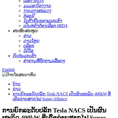
ເລື່ອງ MIDA
ມຸມມອງໂຮງງານ
ງານວາງສະແດງ
ກໍລະນີ
ໃບຢັ້ງຢືນຂອງພວກເຮົາ
ເປັນຫຍັງຕ້ອງເລືອກ MIDA
ສະໜັບສະໜູນ
ຂ່າວ
ດາວໂຫຼດ
ບລັອກ
ວິດີໂອ
ຕິດຕໍ່ພວກເຮົາ
ຄຳຖາມທີ່ຖືກຖາມເລື້ອຍໆ
English
ບ້ານ
ຂ່າວ
ການຍົກລະດັບປລັກ Tesla NACS ເປັນຜົນຜະລິດ 400kW ທີ່
ເຄືອຂ່າຍສາກໄຟ Super-Alliance
ການຍົກລະດັບປລັກ Tesla NACS ເປັນຜົນ
ຜະລິດ 400kW ທີ່ເຄືອຂ່າຍສາກໄຟ Super-