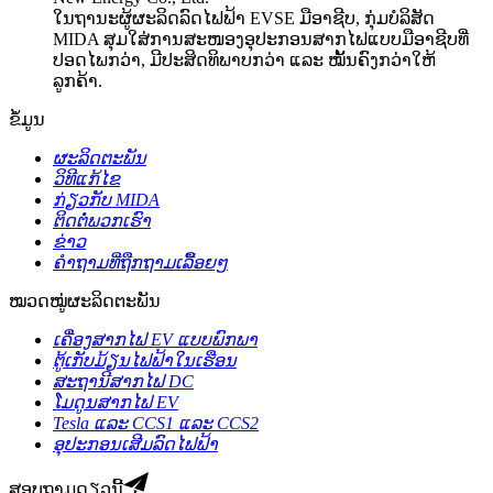
ໃນຖານະຜູ້ຜະລິດລົດໄຟຟ້າ EVSE ມືອາຊີບ, ກຸ່ມບໍລິສັດ
MIDA ສຸມໃສ່ການສະໜອງອຸປະກອນສາກໄຟແບບມືອາຊີບທີ່
ປອດໄພກວ່າ, ມີປະສິດທິພາບກວ່າ ແລະ ໝັ້ນຄົງກວ່າໃຫ້
ລູກຄ້າ.
ຂໍ້ມູນ
ຜະລິດຕະພັນ
ວິທີແກ້ໄຂ
ກ່ຽວກັບ MIDA
ຕິດຕໍ່ພວກເຮົາ
ຂ່າວ
ຄຳຖາມທີ່ຖືກຖາມເລື້ອຍໆ
ໝວດໝູ່ຜະລິດຕະພັນ
ເຄື່ອງສາກໄຟ EV ແບບພົກພາ
ຕູ້ເກັບມ້ຽນໄຟຟ້າໃນເຮືອນ
ສະຖານີສາກໄຟ DC
ໂມດູນສາກໄຟ EV
Tesla ແລະ CCS1 ແລະ CCS2
ອຸປະກອນເສີມລົດໄຟຟ້າ
ສອບຖາມດຽວນີ້