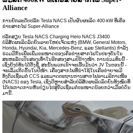
Alliance
ການຍົກລະດັບປລັກ Tesla NACS ເປັນຜົນຜະລິດ 400-kW ທີ່ເຄືອ
ຂ່າຍສາກໄຟ Super-Alliance
ປລັກສຽບ Tesla NACS Charging Hero NACS J3400
ບໍລິສັດຜະລິດລົດຍົນລາຍໃຫຍ່ເຈັດແຫ່ງ (BMW, General Motors,
Honda, Hyundai, Kia, Mercedes-Benz, ແລະ Stellantis) ກຳລັງ
ຮ່ວມມືກັນເພື່ອເພີ່ມຂະໜາດຂອງເຄືອຂ່າຍສາກໄຟໃນປະຈຸບັນໃນ
ສະຫະລັດເປັນສອງເທົ່າໃນອີກສອງສາມປີຂ້າງໜ້າ. ການຮ່ວມທຶນນີ້ -
ເຊິ່ງຍັງບໍ່ທັນໄດ້ຕັ້ງຊື່, ສະນັ້ນພວກເຮົາຈະເອີ້ນມັນວ່າ JV ໃນຕອນນີ້ -
ຈະເລີ່ມເກີດຂຶ້ນໃນປີໜ້າ. ເຄື່ອງສາກໄຟທີ່ນຳໃຊ້ໃນເຄືອຂ່າຍຈະມີ
ທັງຕົວເຊື່ອມຕໍ່ CCS ແລະມາດຕະຖານການສາກໄຟອາເມລິກາເໜືອ
(NACS) ຂອງ Tesla, ເຊິ່ງດີຫຼາຍສຳລັບບໍລິສັດຜະລິດລົດຍົນທັງໝົດທີ່
ໄດ້ປະກາດການຫັນປ່ຽນໄປສູ່ຕົວເຊື່ອມຕໍ່ຂະໜາດນ້ອຍກວ່າເມື່ອບໍ່ດົນ
ມານີ້.