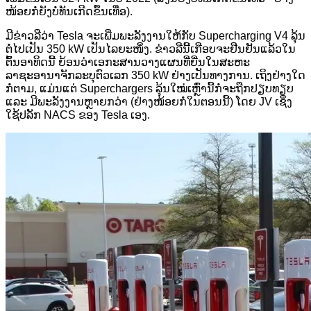
ໜ້ອຍກໍ່ຍັງບໍ່ທັນເກີດຂຶ້ນເທື່ອ).
ມີຂ່າວລືວ່າ Tesla ຈະເພີ່ມພະລັງງານໃຫ້ກັບ Supercharging V4 ລຸ້ນ
ຕໍ່ໄປເປັນ 350 kW ເປັນໄລຍະໜຶ່ງ. ຂ່າວລືນີ້ເກືອບຈະຢືນຢັນແລ້ວໃນ
ຕົ້ນອາທິດນີ້ ຍ້ອນວ່າເອກະສານວາງແຜນທີ່ຍື່ນໃນສະຫະ
ລາຊະອານາຈັກລະບຸຕົວເລກ 350 kW ຢ່າງເປັນທາງການ. ເຖິງຢ່າງໃດ
ກໍ່ຕາມ, ແມ່ນແຕ່ Superchargers ລຸ້ນໃໝ່ເຫຼົ່ານີ້ກໍ່ຈະຖືກປຽບທຽບ
ແລະ ມີພະລັງງານຫຼາຍກວ່າ (ຢ່າງໜ້ອຍກໍ່ໃນຕອນນີ້) ໂດຍ JV ເຊິ່ງ
ໃຊ້ປລັກ NACS ຂອງ Tesla ເອງ.