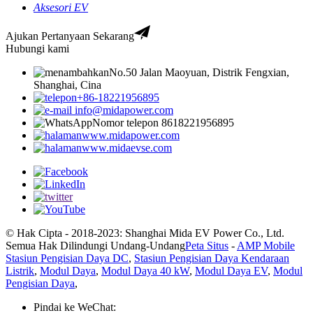
Aksesori EV
Ajukan Pertanyaan Sekarang
Hubungi kami
No.50 Jalan Maoyuan, Distrik Fengxian,
Shanghai, Cina
+86-18221956895
info@midapower.com
Nomor telepon 8618221956895
www.midapower.com
www.midaevse.com
© Hak Cipta - 2018-2023: Shanghai Mida EV Power Co., Ltd.
Semua Hak Dilindungi Undang-Undang
Peta Situs
-
AMP Mobile
Stasiun Pengisian Daya DC
,
Stasiun Pengisian Daya Kendaraan
Listrik
,
Modul Daya
,
Modul Daya 40 kW
,
Modul Daya EV
,
Modul
Pengisian Daya
,
Pindai ke WeChat: