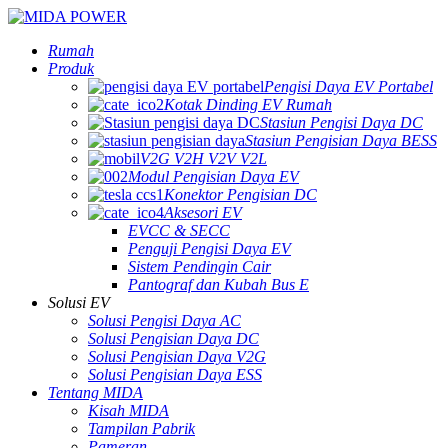
Rumah
Produk
Pengisi Daya EV Portabel
Kotak Dinding EV Rumah
Stasiun Pengisi Daya DC
Stasiun Pengisian Daya BESS
V2G V2H V2V V2L
Modul Pengisian Daya EV
Konektor Pengisian DC
Aksesori EV
EVCC & SECC
Penguji Pengisi Daya EV
Sistem Pendingin Cair
Pantograf dan Kubah Bus E
Solusi EV
Solusi Pengisi Daya AC
Solusi Pengisian Daya DC
Solusi Pengisian Daya V2G
Solusi Pengisian Daya ESS
Tentang MIDA
Kisah MIDA
Tampilan Pabrik
Pameran