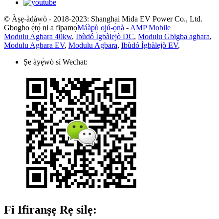
© Àṣẹ-àdáwò - 2018-2023: Shanghai Mida EV Power Co., Ltd.
Gbogbo ẹ̀tọ́ ni a fipamọ́
Máàpù ojú-ọ̀nà
-
AMP Mobile
Modulu Agbara 40kw
,
Ibùdó Ìgbàlejò DC
,
Modulu Gbigba agbara
,
Modulu Agbara EV
,
Modulu Agbara
,
Ibùdó Ìgbàlejò EV
,
Ṣe àyẹ̀wò sí Wechat:
Fi Ifiranṣẹ Rẹ silẹ: