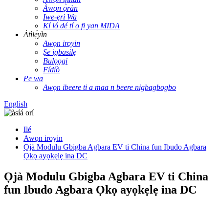
Àwọn ọ̀ràn
Iwe-ẹri Wa
Kí ló dé tí o fi yan MIDA
Àtìlẹ́yìn
Awọn iroyin
Ṣe igbasilẹ
Bulọọgi
Fídíò
Pe wa
Awọn ibeere ti a maa n beere nigbagbogbo
English
Ilé
Awọn iroyin
Ọjà Modulu Gbigba Agbara EV ti China fun Ibudo Agbara
Ọkọ ayọkẹlẹ ina DC
Ọjà Modulu Gbigba Agbara EV ti China
fun Ibudo Agbara Ọkọ ayọkẹlẹ ina DC