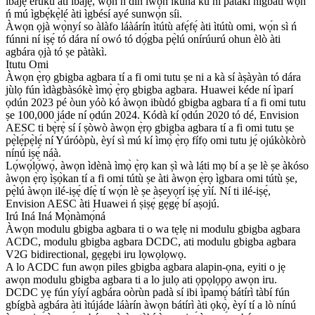
ìbàjẹ́ eruku àti ìbàjẹ́, wọ́n ń dín ìwọ̀n ìkùnà kù ní pàtàkì nígbàtí wọ́n
ń mú ìgbẹ́kẹ̀lé àti ìgbésí ayé sunwọ̀n síi.
Àwọn ọjà wọ̀nyí so àlàfo láàárín ìtútù afẹ́fẹ́ àti ìtútù omi, wọ́n sì ń
fúnni ní iṣẹ́ tó dára ní owó tó dọ́gba pẹ̀lú onírúurú ohun èlò àti
agbára ọjà tó ṣe pàtàkì.
Itutu Omi
Àwọn ẹ̀rọ gbigba agbara tí a fi omi tutu ṣe ni a kà sí àṣàyàn tó dára
jùlọ fún ìdàgbàsókè ìmọ̀ ẹ̀rọ gbigba agbara. Huawei kéde ní ìparí
ọdún 2023 pé òun yóò kó àwọn ibùdó gbigba agbara tí a fi omi tutu
ṣe 100,000 jáde ní ọdún 2024. Kódà kí ọdún 2020 tó dé, Envision
AESC ti bẹ̀rẹ̀ sí í ṣòwò àwọn ẹ̀rọ gbigba agbara tí a fi omi tutu ṣe
pẹ̀lẹ́pẹ̀lẹ́ ní Yúróòpù, èyí sì mú kí ìmọ̀ ẹ̀rọ fífọ omi tutu jẹ́ ojúkòkòrò
nínú iṣẹ́ náà.
Lọ́wọ́lọ́wọ́, àwọn ìdènà ìmọ̀ ẹ̀rọ kan ṣì wà láti mọ bí a ṣe lè ṣe àkóso
àwọn ẹ̀rọ ìṣọ̀kan tí a fi omi tútù ṣe àti àwọn ẹ̀rọ ìgbara omi tútù ṣe,
pẹ̀lú àwọn ilé-iṣẹ́ díẹ̀ tí wọ́n lè ṣe àṣeyọrí iṣẹ́ yìí. Ní ti ilé-iṣẹ́,
Envision AESC àti Huawei ń ṣiṣẹ́ gẹ́gẹ́ bí aṣojú.
Irú Iná Iná Mọ̀nàmọ́ná
Àwọn modulu gbigba agbara ti o wa tẹlẹ ni modulu gbigba agbara
ACDC, modulu gbigba agbara DCDC, ati modulu gbigba agbara
V2G bidirectional, gẹgẹbi iru lọwọlọwọ.
A lo ACDC fun awọn piles gbigba agbara alapin-ọna, eyiti o jẹ
awọn modulu gbigba agbara ti a lo julọ ati ọpọlọpọ awọn iru.
DCDC yẹ fún yíyí agbára oòrùn padà sí ibi ìpamọ́ bátírì tàbí fún
gbígbà agbára àti ìtújáde láàrín àwọn bátírì àti ọkọ̀, èyí tí a lò nínú