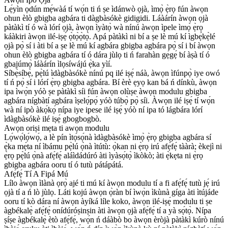
Lẹ́yìn ọdún mẹ́wàá tí wọ́n ti ń ṣe ìdánwò ọjà, ìmọ̀ ẹ̀rọ fún àwọn
ohun èlò gbigba agbára ti dàgbàsókè gidigidi. Láàárín àwọn ọjà
pàtàkì tí ó wà lórí ọjà, àwọn ìyàtọ̀ wà nínú àwọn ìpele ìmọ̀ ẹ̀rọ
káàkiri àwọn ilé-iṣẹ́ ọ̀tọ̀ọ̀tọ̀. Apá pàtàkì ni bí a ṣe lè mú kí ìgbẹ́kẹ̀lé
ọjà pọ̀ sí i àti bí a ṣe lè mú kí agbára gbigba agbára pọ̀ sí i bí àwọn
ohun èlò gbigba agbára tí ó dára jùlọ ti ń farahàn gẹ́gẹ́ bí àṣà tí ó
gbajúmọ̀ láàárín ìlọsíwájú ẹ̀ka yìí.
Síbẹ̀síbẹ̀, pẹ̀lú ìdàgbàsókè nínú pq ilé iṣẹ́ náà, àwọn ìfúnpọ̀ iye owó
tí ń pọ̀ sí i lórí ẹ̀rọ gbigba agbára. Bí èrè ẹyọ kan bá ń dínkù, àwọn
ipa ìwọ̀n yóò ṣe pàtàkì síi fún àwọn olùṣe àwọn modulu gbigba
agbára nígbàtí agbára ìṣelọ́pọ́ yóò túbọ̀ pọ̀ síi. Àwọn ilé iṣẹ́ tí wọ́n
wà ní ipò àkọ́kọ́ nípa iye ipese ilé iṣẹ́ yóò ní ipa tó lágbára lórí
ìdàgbàsókè ilé iṣẹ́ gbogbogbò.
Awọn oriṣi mẹta ti awọn modulu
Lọ́wọ́lọ́wọ́, a lè pín ìtọ́sọ́nà ìdàgbàsókè ìmọ̀ ẹ̀rọ gbigba agbára sí
ẹ̀ka mẹ́ta ní ìbámu pẹ̀lú ọ̀nà ìtútù: ọ̀kan ni ẹ̀rọ irú afẹ́fẹ́ tààrà; èkejì ni
ẹ̀rọ pẹ̀lú ọ̀nà afẹ́fẹ́ aláìdádúró àti ìyàsọ́tọ̀ ìkòkò; àti ẹ̀kẹta ni ẹ̀rọ
gbigba agbára ooru tí ó tutù pátápátá.
Afẹ́fẹ́ Tí A Fipá Mú
Lílo àwọn ìlànà ọrọ̀ ajé ti mú kí àwọn modulu tí a fi afẹ́fẹ́ tutù jẹ́ irú
ọjà tí a ń lò jùlọ. Láti kojú àwọn ọ̀ràn bí ìwọ̀n ìkùnà gíga àti ìtújáde
ooru tí kò dára ní àwọn àyíká líle koko, àwọn ilé-iṣẹ́ modulu ti ṣe
àgbékalẹ̀ afẹ́fẹ́ onídúróṣinṣin àti àwọn ọjà afẹ́fẹ́ tí a yà sọ́tọ̀. Nípa
ṣíṣe àgbékalẹ̀ ètò afẹ́fẹ́, wọ́n ń dáàbò bo àwọn èròjà pàtàkì kúrò nínú