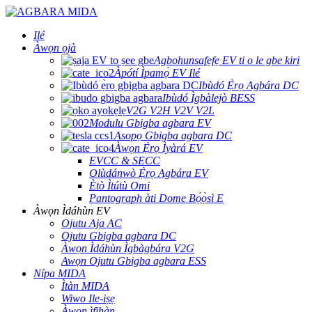
Ilé
Àwọn ọjà
Agbohunsafẹfẹ EV ti o le gbe kiri
Àpótí Ìpamọ́ EV Ilé
Ibùdó Ẹ̀rọ Agbára DC
Ibùdó Ìgbàlejò BESS
V2G V2H V2V V2L
Modulu Gbigba agbara EV
Asopọ Gbigba agbara DC
Àwọn Ẹ̀rọ Ìyàrá EV
EVCC & SECC
Olùdánwò Ẹ̀rọ Agbára EV
Ètò Ìtútù Omi
Pantograph àti Dome Bọ́ọ̀sì E
Àwọn Ìdáhùn EV
Ojutu Aja AC
Ojutu Gbigba agbara DC
Àwọn Ìdáhùn Ìgbàgbára V2G
Awọn Ojutu Gbigba agbara ESS
Nípa MIDA
Ìtàn MIDA
Wiwo Ile-iṣẹ
Àwọn ìfihàn