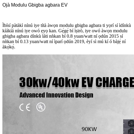
Ọjà Modulu Gbigba agbara EV
Ìbísí pàtàkì nínú iye títà àwọn modulu gbigba agbara ti yọrí sí ìdínkù
kíákíá nínú iye owó ẹyọ kan. Gẹ́gẹ́ bí ìṣirò, iye owó àwọn modulu
gbigba agbara dínkù láti nǹkan bí 0.8 yuan/watt ní ọdún 2015 sí
nǹkan bí 0.13 yuan/watt ní ìparí ọdún 2019, èyí sì mú kí ó bàjẹ́ ní
àkọ́kọ́.