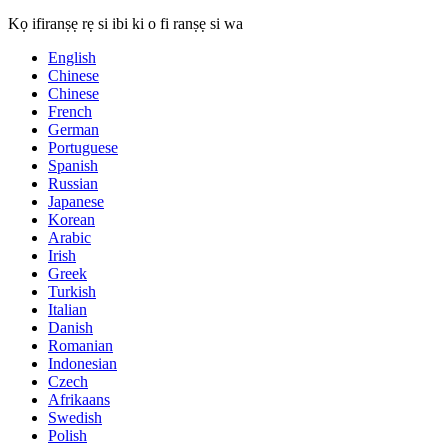
Kọ ifiranṣẹ rẹ si ibi ki o fi ranṣẹ si wa
English
Chinese
Chinese
French
German
Portuguese
Spanish
Russian
Japanese
Korean
Arabic
Irish
Greek
Turkish
Italian
Danish
Romanian
Indonesian
Czech
Afrikaans
Swedish
Polish