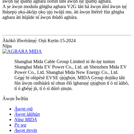
àwọn iṣẹ́ ìpamọ́ agbára oòrùn tàbí àwọn iṣẹ́ ìpamọ́ agbára.
A ṣe àwọn modulu gbigba agbara V2G láti bá àwọn àìní àwọn iṣẹ́
ìbáṣepọ̀ ọkọ̀-àkójọ ọkọ̀ ọjọ́ iwájú mu, àti àwọn ìbéèrè fún gbigba
agbara àti ìtújáde ní àwọn ibùdó agbára.
Àkókò ìfìwéránṣẹ́: Oṣù Kẹrin-15-2024
Nípa
Shanghai Mida Cable Group Limited ni ile-iṣẹ tuntun
Shanghai Mida EV Power Co., Ltd. ati Shenzhen Mida EV
Power Co., Ltd. Shanghai Mida New Energy Co., Ltd.
Gẹ́gẹ́ bí olùpèsè EVSE ọ̀jọ̀gbọ́n, MIDA Group dojúkọ láti
fún àwọn oníbàárà ní ohun èlò ìgbaraṣẹ́ ọ̀jọ̀gbọ́n tí ó ní ààbò,
tí ó gbéṣẹ́ jù, tí ó sì dúró ṣinṣin.
Àwọn Ìwífún
Àwọn ọjà
Àwọn ìdáhùn
Nípa MIDA
Pe wa
Awọn iroyin