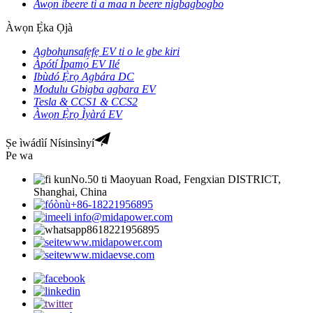
Awọn ibeere ti a maa n beere nigbagbogbo
Àwọn Ẹ̀ka Ọjà
Agbohunsafẹfẹ EV ti o le gbe kiri
Àpótí Ìpamọ́ EV Ilé
Ibùdó Ẹ̀rọ Agbára DC
Modulu Gbigba agbara EV
Tesla & CCS1 & CCS2
Àwọn Ẹ̀rọ Ìyàrá EV
Ṣe ìwádìí Nísinsìnyí
Pe wa
No.50 ti Maoyuan Road, Fengxian DISTRICT,
Shanghai, China
+86-18221956895
info@midapower.com
8618221956895
www.midapower.com
www.midaevse.com