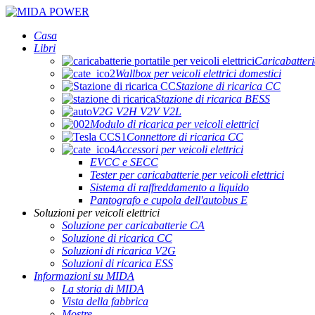
Casa
Libri
Caricabatterie
Wallbox per veicoli elettrici domestici
Stazione di ricarica CC
Stazione di ricarica BESS
V2G V2H V2V V2L
Modulo di ricarica per veicoli elettrici
Connettore di ricarica CC
Accessori per veicoli elettrici
EVCC e SECC
Tester per caricabatterie per veicoli elettrici
Sistema di raffreddamento a liquido
Pantografo e cupola dell'autobus E
Soluzioni per veicoli elettrici
Soluzione per caricabatterie CA
Soluzione di ricarica CC
Soluzioni di ricarica V2G
Soluzioni di ricarica ESS
Informazioni su MIDA
La storia di MIDA
Vista della fabbrica
Mostre