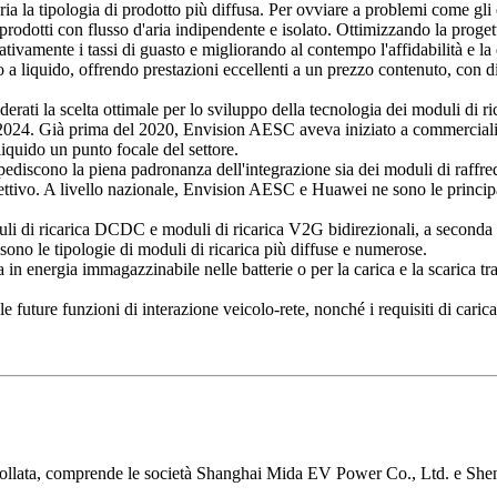
ia la tipologia di prodotto più diffusa. Per ovviare a problemi come gli e
o prodotti con flusso d'aria indipendente e isolato. Ottimizzando la prog
tivamente i tassi di guasto e migliorando al contempo l'affidabilità e la 
o a liquido, offrendo prestazioni eccellenti a un prezzo contenuto, con d
rati la scelta ottimale per lo sviluppo della tecnologia dei moduli di r
l 2024. Già prima del 2020, Envision AESC aveva iniziato a commerciali
iquido un punto focale del settore.
iscono la piena padronanza dell'integrazione sia dei moduli di raffred
ettivo. A livello nazionale, Envision AESC e Huawei ne sono le principa
li di ricarica DCDC e moduli di ricarica V2G bidirezionali, a seconda d
sono le tipologie di moduli di ricarica più diffuse e numerose.
n energia immagazzinabile nelle batterie o per la carica e la scarica tra
 future funzioni di interazione veicolo-rete, nonché i requisiti di carica e
trollata, comprende le società Shanghai Mida EV Power Co., Ltd. e 