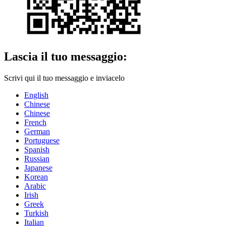
Lascia il tuo messaggio:
Scrivi qui il tuo messaggio e inviacelo
English
Chinese
Chinese
French
German
Portuguese
Spanish
Russian
Japanese
Korean
Arabic
Irish
Greek
Turkish
Italian