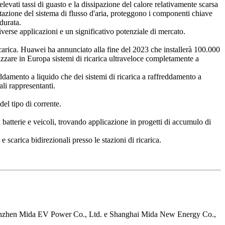
levati tassi di guasto e la dissipazione del calore relativamente scarsa
ettazione del sistema di flusso d'aria, proteggono i componenti chiave
durata.
iverse applicazioni e un significativo potenziale di mercato.
icarica. Huawei ha annunciato alla fine del 2023 che installerà 100.000
zzare in Europa sistemi di ricarica ultraveloce completamente a
damento a liquido che dei sistemi di ricarica a raffreddamento a
li rappresentanti.
el tipo di corrente.
 batterie e veicoli, trovando applicazione in progetti di accumulo di
 scarica bidirezionali presso le stazioni di ricarica.
Shenzhen Mida EV Power Co., Ltd. e Shanghai Mida New Energy Co.,