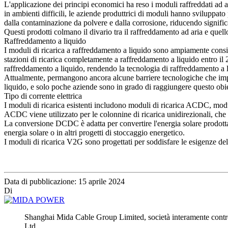
L'applicazione dei principi economici ha reso i moduli raffreddati ad ar
in ambienti difficili, le aziende produttrici di moduli hanno sviluppat
dalla contaminazione da polvere e dalla corrosione, riducendo significa
Questi prodotti colmano il divario tra il raffreddamento ad aria e quell
Raffreddamento a liquido
I moduli di ricarica a raffreddamento a liquido sono ampiamente conside
stazioni di ricarica completamente a raffreddamento a liquido entro i
raffreddamento a liquido, rendendo la tecnologia di raffreddamento a l
Attualmente, permangono ancora alcune barriere tecnologiche che imped
liquido, e solo poche aziende sono in grado di raggiungere questo obi
Tipo di corrente elettrica
I moduli di ricarica esistenti includono moduli di ricarica ACDC, modu
ACDC viene utilizzato per le colonnine di ricarica unidirezionali, che 
La conversione DCDC è adatta per convertire l'energia solare prodotta i
energia solare o in altri progetti di stoccaggio energetico.
I moduli di ricarica V2G sono progettati per soddisfare le esigenze delle
Data di pubblicazione: 15 aprile 2024
Di
Shanghai Mida Cable Group Limited, società interamente con
Ltd.