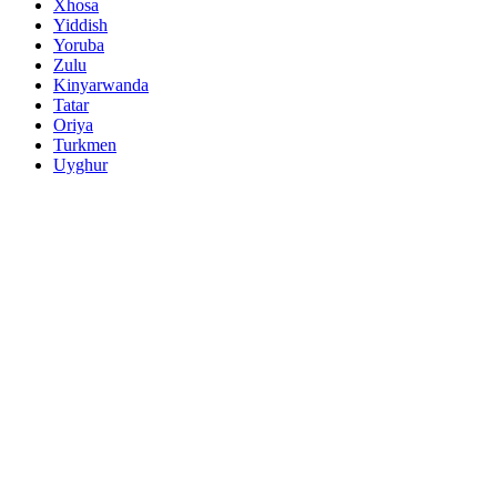
Xhosa
Yiddish
Yoruba
Zulu
Kinyarwanda
Tatar
Oriya
Turkmen
Uyghur