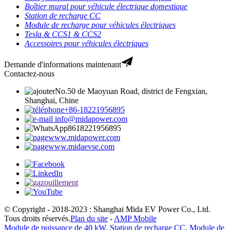
Boîtier mural pour véhicule électrique domestique
Station de recharge CC
Module de recharge pour véhicules électriques
Tesla & CCS1 & CCS2
Accessoires pour véhicules électriques
Demande d'informations maintenant
Contactez-nous
No.50 de Maoyuan Road, district de Fengxian,
Shanghai, Chine
+86-18221956895
info@midapower.com
8618221956895
www.midapower.com
www.midaevse.com
© Copyright - 2018-2023 : Shanghai Mida EV Power Co., Ltd.
Tous droits réservés.
Plan du site
-
AMP Mobile
Module de puissance de 40 kW
,
Station de recharge CC
,
Module de