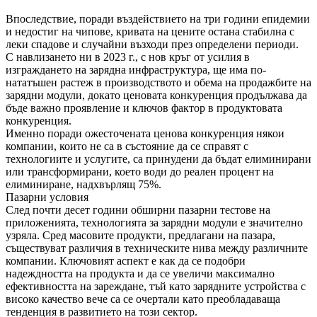
Впоследствие, поради въздействието на три години епидемии
и недостиг на чипове, кривата на цените остана стабилна с
леки спадове и случайни възходи през определени периоди.
С навлизането ни в 2023 г., с нов кръг от усилия в
изграждането на зарядна инфраструктура, ще има по-
нататъшен растеж в производството и обема на продажбите на
зарядни модули, докато ценовата конкуренция продължава да
бъде важно проявление и ключов фактор в продуктовата
конкуренция.
Именно поради ожесточената ценова конкуренция някои
компании, които не са в състояние да се справят с
технологиите и услугите, са принудени да бъдат елиминирани
или трансформирани, което води до реален процент на
елиминиране, надхвърлящ 75%.
Пазарни условия
След почти десет години обширни пазарни тестове на
приложенията, технологията за зарядни модули е значително
узряла. Сред масовите продукти, предлагани на пазара,
съществуват различия в техническите нива между различните
компании. Ключовият аспект е как да се подобри
надеждността на продукта и да се увеличи максимално
ефективността на зареждане, тъй като зарядните устройства с
високо качество вече са се очертали като преобладаваща
тенденция в развитието на този сектор.