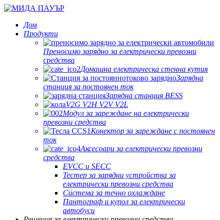
Дом
Продукти
Преносимо зарядно за електрически превозни
средства
Домашна електрическа стенна кутия
Зарядна
станция за постоянен ток
Зарядна станция BESS
V2G V2H V2V V2L
Модул за зареждане на електрически
превозни средства
Конектор за зареждане с постоянен
ток
Аксесоари за електрически превозни
средства
EVCC и SECC
Тестер за зарядни устройства за
електрически превозни средства
Система за течно охлаждане
Пантограф и купол за електрически
автобуси
Решения за електрически превозни средства