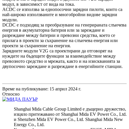
модул, в зависимост от вида на тока.
ACDC се използва за еднопосочни зарядни пилоти, които са
най-широко използваните и многобройни видове зарядни
модули.
DCDC е подходящ за преобразуване на генерираната слънчева
енергия в акумулаторна батерия или за зареждане и
разреждане между батерии и превозни средства, което се
прилага в проекти за съхранение на слънчева енергия или
проекти за съхранение на енергия.
Зарядните модули V2G са проектирани да отговорят на
нуждите на бъдещите функции за взаимодействие между
превозното средство и мрежата, както и на изискванията за
двупосочно зареждане и разреждане в енергийните станции.
Време на публикуване: 15 април 2024 г.
Относно
Shanghai Mida Cable Group Limited е дъщерно дружество,
изцяло притежавано от Shanghai Mida EV Power Co., Ltd.
и Shenzhen Mida EV Power Co., Ltd. Shanghai Mida New
Energy Co., Ltd.