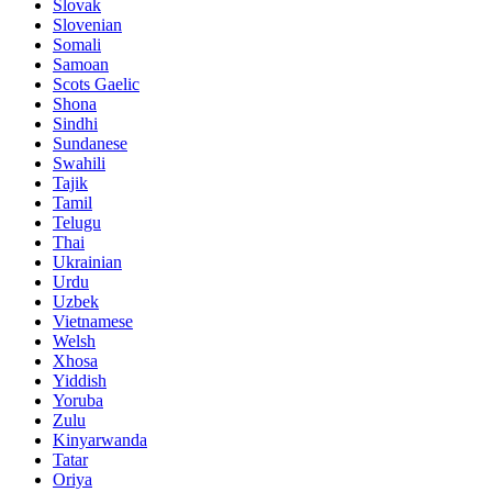
Slovak
Slovenian
Somali
Samoan
Scots Gaelic
Shona
Sindhi
Sundanese
Swahili
Tajik
Tamil
Telugu
Thai
Ukrainian
Urdu
Uzbek
Vietnamese
Welsh
Xhosa
Yiddish
Yoruba
Zulu
Kinyarwanda
Tatar
Oriya