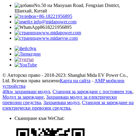
No.50 на Maoyuan Road, Fengxian District,
Шанхай, Китай
+86-18221956895
info@midapower.com
8618221956895
www.midapower.com
www.midaevse.com
© Авторско право - 2018-2023: Shanghai Mida EV Power Co.,
Ltd. Всички права запазени
Карта на сайта
-
AMP мобилни
устройства
40kw захранващ модул
,
Станция за зареждане с постоянен ток
,
Модул за зареждане
,
Захранващ модул за електрически
превозни средства
,
Захранващ модул
,
Станция за зареждане на
електрически превозни средства
,
Сканиране към WeChat: