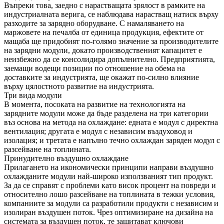
Въпреки това, заедно с нарастващата зрялост в рамките на
индустриалната верига, се наблюдава нарастващ натиск върху
разходите за зарядно оборудване. С намаляването на
маржовете на печалба от единица продукция, ефектите от
мащаба ще придобият по-голямо значение за производителите
на зарядни модули, докато производственият капацитет е
неизбежно да се консолидира допълнително. Предприятията,
заемащи водещи позиции по отношение на обема на
доставките за индустрията, ще окажат по-силно влияние
върху цялостното развитие на индустрията.
Три вида модули
В момента, посоката на развитие на технологията на
зарядните модули може да бъде разделена на три категории
въз основа на метода на охлаждане: едната е модул с директна
вентилация; другата е модул с независим въздуховод и
изолация; и третата е напълно течно охлаждан заряден модул с
разсейване на топлината.
Принудително въздушно охлаждане
Прилагането на икономически принципи направи въздушно
охлажданите модули най-широко използваният тип продукт.
За да се справят с проблеми като висок процент на повреди и
относително лошо разсейване на топлината в тежки условия,
компаниите за модули са разработили продукти с независим и
изолиран въздушен поток. Чрез оптимизиране на дизайна на
системата за въздушен поток, те защитават ключови