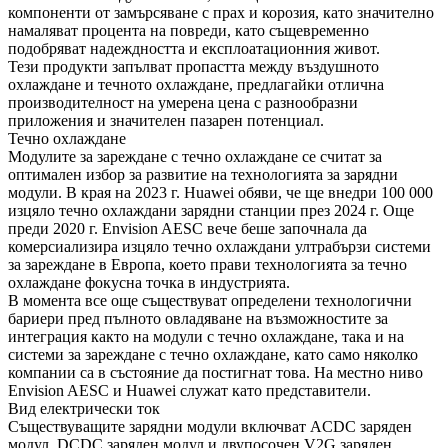
компоненти от замърсяване с прах и корозия, като значително
намаляват процента на повреди, като същевременно
подобряват надеждността и експлоатационния живот.
Тези продукти запълват пропастта между въздушното
охлаждане и течното охлаждане, предлагайки отлична
производителност на умерена цена с разнообразни
приложения и значителен пазарен потенциал.
Течно охлаждане
Модулите за зареждане с течно охлаждане се считат за
оптимален избор за развитие на технологията за зарядни
модули. В края на 2023 г. Huawei обяви, че ще внедри 100 000
изцяло течно охлаждани зарядни станции през 2024 г. Още
преди 2020 г. Envision AESC вече беше започнала да
комерсиализира изцяло течно охлаждани ултрабързи системи
за зареждане в Европа, което прави технологията за течно
охлаждане фокусна точка в индустрията.
В момента все още съществуват определени технологични
бариери пред пълното овладяване на възможностите за
интеграция както на модули с течно охлаждане, така и на
системи за зареждане с течно охлаждане, като само няколко
компании са в състояние да постигнат това. На местно ниво
Envision AESC и Huawei служат като представители.
Вид електрически ток
Съществуващите зарядни модули включват ACDC заряден
модул, DCDC заряден модул и двупосочен V2G заряден