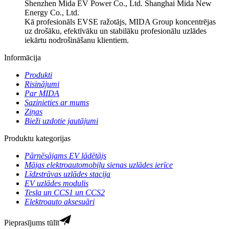
Shenzhen Mida EV Power Co., Ltd. Shanghai Mida New
Energy Co., Ltd.
Kā profesionāls EVSE ražotājs, MIDA Group koncentrējas
uz drošāku, efektīvāku un stabilāku profesionālu uzlādes
iekārtu nodrošināšanu klientiem.
Informācija
Produkti
Risinājumi
Par MIDA
Sazinieties ar mums
Ziņas
Bieži uzdotie jautājumi
Produktu kategorijas
Pārnēsājams EV lādētājs
Mājas elektroautomobiļu sienas uzlādes ierīce
Līdzstrāvas uzlādes stacija
EV uzlādes modulis
Tesla un CCS1 un CCS2
Elektroauto aksesuāri
Pieprasījums tūlīt