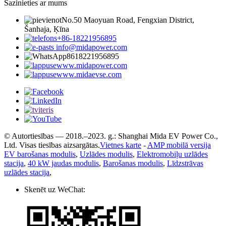
Sazinieties ar mums
No.50 Maoyuan Road, Fengxian District,
Šanhaja, Ķīna
+86-18221956895
info@midapower.com
8618221956895
www.midapower.com
www.midaevse.com
© Autortiesības — 2018.–2023. g.: Shanghai Mida EV Power Co.,
Ltd. Visas tiesības aizsargātas.
Vietnes karte
-
AMP mobilā versija
EV barošanas modulis
,
Uzlādes modulis
,
Elektromobiļu uzlādes
stacija
,
40 kW jaudas modulis
,
Barošanas modulis
,
Līdzstrāvas
uzlādes stacija
,
Skenēt uz WeChat: