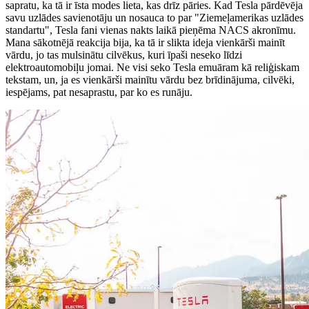
sapratu, ka tā ir īsta modes lieta, kas drīz pāries. Kad Tesla pārdēvēja
savu uzlādes savienotāju un nosauca to par "Ziemeļamerikas uzlādes
standartu", Tesla fani vienas nakts laikā pieņēma NACS akronīmu.
Mana sākotnējā reakcija bija, ka tā ir slikta ideja vienkārši mainīt
vārdu, jo tas mulsinātu cilvēkus, kuri īpaši neseko līdzi
elektroautomobiļu jomai. Ne visi seko Tesla emuāram kā reliģiskam
tekstam, un, ja es vienkārši mainītu vārdu bez brīdinājuma, cilvēki,
iespējams, pat nesaprastu, par ko es runāju.