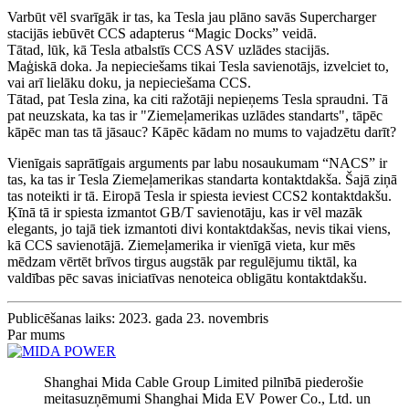
Varbūt vēl svarīgāk ir tas, ka Tesla jau plāno savās Supercharger
stacijās iebūvēt CCS adapterus “Magic Docks” veidā.
Tātad, lūk, kā Tesla atbalstīs CCS ASV uzlādes stacijās.
Maģiskā doka. Ja nepieciešams tikai Tesla savienotājs, izvelciet to,
vai arī lielāku doku, ja nepieciešama CCS.
Tātad, pat Tesla zina, ka citi ražotāji nepieņems Tesla spraudni. Tā
pat neuzskata, ka tas ir "Ziemeļamerikas uzlādes standarts", tāpēc
kāpēc man tas tā jāsauc? Kāpēc kādam no mums to vajadzētu darīt?
Vienīgais saprātīgais arguments par labu nosaukumam “NACS” ir
tas, ka tas ir Tesla Ziemeļamerikas standarta kontaktdakša. Šajā ziņā
tas noteikti ir tā. Eiropā Tesla ir spiesta ieviest CCS2 kontaktdakšu.
Ķīnā tā ir spiesta izmantot GB/T savienotāju, kas ir vēl mazāk
elegants, jo tajā tiek izmantoti divi kontaktdakšas, nevis tikai viens,
kā CCS savienotājā. Ziemeļamerika ir vienīgā vieta, kur mēs
mēdzam vērtēt brīvos tirgus augstāk par regulējumu tiktāl, ka
valdības pēc savas iniciatīvas nenoteica obligātu kontaktdakšu.
Publicēšanas laiks: 2023. gada 23. novembris
Par mums
Shanghai Mida Cable Group Limited pilnībā piederošie
meitasuzņēmumi Shanghai Mida EV Power Co., Ltd. un