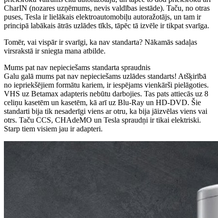
CharIN (nozares uzņēmums, nevis valdības iestāde). Taču, no otras
puses, Tesla ir lielākais elektroautomobiļu autoražotājs, un tam ir
principā labākais ātrās uzlādes tīkls, tāpēc tā izvēle ir tikpat svarīga.
Tomēr, vai vispār ir svarīgi, ka nav standarta? Nākamās sadaļas
virsrakstā ir sniegta mana atbilde.
Mums pat nav nepieciešams standarta spraudnis
Galu galā mums pat nav nepieciešams uzlādes standarts! Atšķirībā
no iepriekšējiem formātu kariem, ir iespējams vienkārši pielāgoties.
VHS uz Betamax adapteris nebūtu darbojies. Tas pats attiecās uz 8
celiņu kasetēm un kasetēm, kā arī uz Blu-Ray un HD-DVD. Šie
standarti bija tik nesaderīgi viens ar otru, ka bija jāizvēlas viens vai
otrs. Taču CCS, CHAdeMO un Tesla spraudņi ir tikai elektriski.
Starp tiem visiem jau ir adapteri.