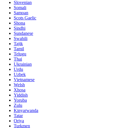
Slovenian
Somali
Samoan
Scots Gaelic
Shona
Sindhi
Sundanese
Swahili
Tajik
Tamil
Telugu
Thai
Ukrainian
Urdu
Uzbek
Vietnamese
Welsh
Xhosa
Yiddish
Yoruba
Zulu
Kinyarwanda
Tatar
Oriya
Turkmen