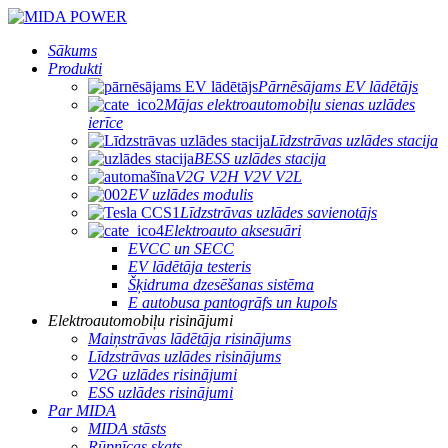
Sākums
Produkti
Pārnēsājams EV lādētājs
Mājas elektroautomobiļu sienas uzlādes
ierīce
Līdzstrāvas uzlādes stacija
BESS uzlādes stacija
V2G V2H V2V V2L
EV uzlādes modulis
Līdzstrāvas uzlādes savienotājs
Elektroauto aksesuāri
EVCC un SECC
EV lādētāja testeris
Šķidruma dzesēšanas sistēma
E autobusa pantogrāfs un kupols
Elektroautomobiļu risinājumi
Maiņstrāvas lādētāja risinājums
Līdzstrāvas uzlādes risinājums
V2G uzlādes risinājumi
ESS uzlādes risinājumi
Par MIDA
MIDA stāsts
Rūpnīcas skats