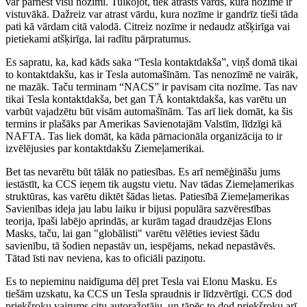
var pārnest visu nozīmi. Tulkojot, tiek atrasts vārds, kura nozīme ir
vistuvākā. Dažreiz var atrast vārdu, kura nozīme ir gandrīz tieši tāda
pati kā vārdam citā valodā. Citreiz nozīme ir nedaudz atšķirīga vai
pietiekami atšķirīga, lai radītu pārpratumus.
Es sapratu, ka, kad kāds saka “Tesla kontaktdakša”, viņš domā tikai
to kontaktdakšu, kas ir Tesla automašīnām. Tas nenozīmē ne vairāk,
ne mazāk. Taču terminam “NACS” ir pavisam cita nozīme. Tas nav
tikai Tesla kontaktdakša, bet gan TĀ kontaktdakša, kas varētu un
varbūt vajadzētu būt visām automašīnām. Tas arī liek domāt, ka šis
termins ir plašāks par Amerikas Savienotajām Valstīm, līdzīgi kā
NAFTA. Tas liek domāt, ka kāda pārnacionāla organizācija to ir
izvēlējusies par kontaktdakšu Ziemeļamerikai.
Bet tas nevarētu būt tālāk no patiesības. Es arī nemēģināšu jums
iestāstīt, ka CCS ieņem tik augstu vietu. Nav tādas Ziemeļamerikas
struktūras, kas varētu diktēt šādas lietas. Patiesībā Ziemeļamerikas
Savienības ideja jau labu laiku ir bijusi populāra sazvērestības
teorija, īpaši labējo aprindās, ar kurām tagad draudzējas Elons
Masks, taču, lai gan "globālisti" varētu vēlēties ieviest šādu
savienību, tā šodien nepastāv un, iespējams, nekad nepastāvēs.
Tātad īsti nav neviena, kas to oficiāli paziņotu.
Es to nepieminu naidīguma dēļ pret Tesla vai Elonu Masku. Es
tiešām uzskatu, ka CCS un Tesla spraudnis ir līdzvērtīgi. CCS dod
priekšroku vairums citu autoražotāju, un tāpēc to dod priekšroku arī