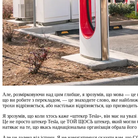
Але, розмірковуючи над цим глибше, я зрозумів, що мова — це п
що ви робите з перекладом, — це знаходите слово, яке найближч
трохи відрізняється, або настільки відрізняється, що призводит
Я зрозумів, що коли хтось каже «штекер Tesla», він має на уваз
Це не просто штекер Tesla, це ТОЙ ЩОСЬ штекер, який могли б
натякає на те, що якась наднаціональна організація обрала йог
Але це далеко від істини. Я не намагатимуся сказати вам, що CC