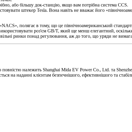
трібно, або більшу док-станцію, якщо вам потрібна система CCS.
истовувати штекер Tesla. Вона навіть не вважає його «північноа
NACS», полягає в тому, що це північноамериканський стандартни
икористовувати роз'єм GB/T, який ще менш елегантний, оскільки 
 вільні ринки понад регулювання, аж до того, що уряди не вима
о повністю належить Shanghai Mida EV Power Co., Ltd. та Shenzhe
ся на наданні клієнтам безпечнішого, ефективнішого та стабіл