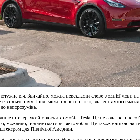
отужна річ. Звичайно, можна перекласти слово з однієї мови на 
е за значенням. Іноді можна знайти слово, значення якого майже
ь до непорозумінь.
і лише штекер, який мають автомобілі Tesla. Це не означає нічог
 і, можливо, повинні мати всі автомобілі. Це також натякає на 
о штекером для Північної Америки.
S займає таке високе місце. Немає жодної північноамериканської о