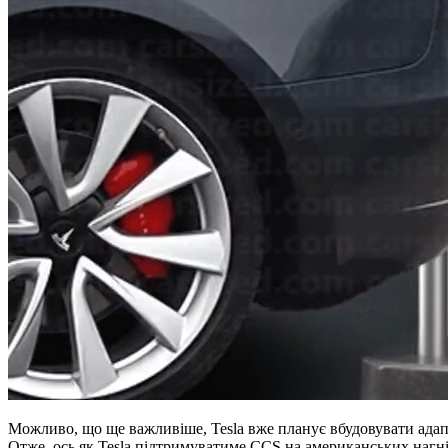
Можливо, що ще важливіше, Tesla вже планує вбудовувати адапте
Отже, ось як Tesla підтримуватиме CCS на американських нагні