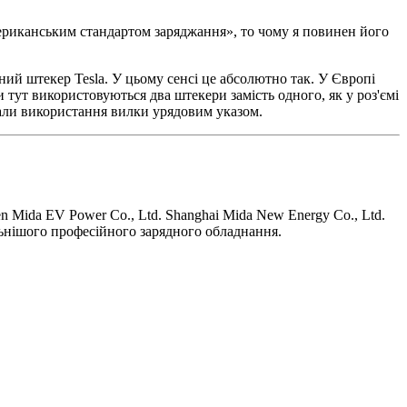
мериканським стандартом заряджання», то чому я повинен його
й штекер Tesla. У цьому сенсі це абсолютно так. У Європі
тут використовуються два штекери замість одного, як у роз'ємі
гали використання вилки урядовим указом.
n Mida EV Power Co., Ltd. Shanghai Mida New Energy Co., Ltd.
ьнішого професійного зарядного обладнання.