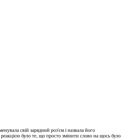
менувала свій зарядний роз'єм і назвала його
еакцією було те, що просто змінити слово на щось було