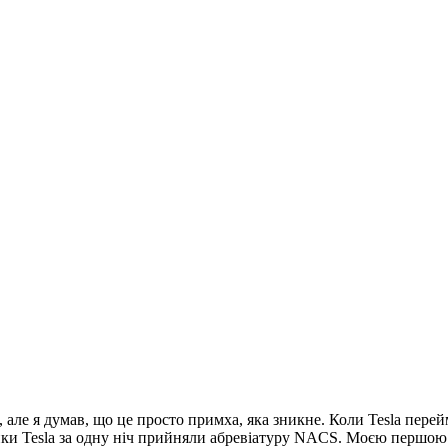
 але я думав, що це просто примха, яка зникне. Коли Tesla перей
и Tesla за одну ніч прийняли абревіатуру NACS. Моєю першою р