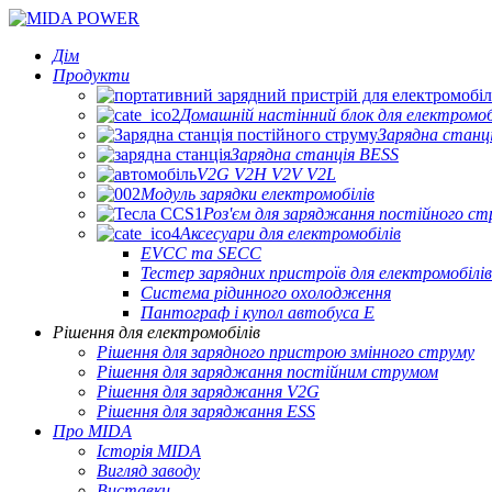
Дім
Продукти
Домашній настінний блок для електромоб
Зарядна станц
Зарядна станція BESS
V2G V2H V2V V2L
Модуль зарядки електромобілів
Роз'єм для заряджання постійного ст
Аксесуари для електромобілів
EVCC та SECC
Тестер зарядних пристроїв для електромобілів
Система рідинного охолодження
Пантограф і купол автобуса E
Рішення для електромобілів
Рішення для зарядного пристрою змінного струму
Рішення для заряджання постійним струмом
Рішення для заряджання V2G
Рішення для заряджання ESS
Про MIDA
Історія MIDA
Вигляд заводу
Виставки