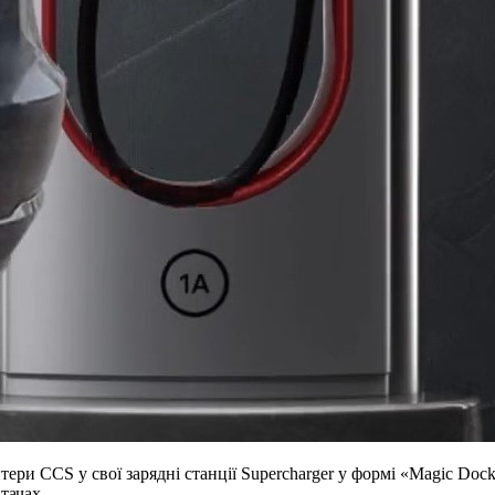
ри CCS у свої зарядні станції Supercharger у формі «Magic Dock
тачах.