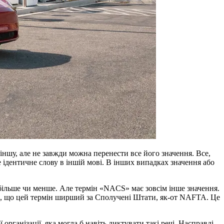
іншу, але не завжди можна перенести все його значення. Все,
 ідентичне слову в іншій мові. В інших випадках значення або
о більше чи менше. Але термін «NACS» має зовсім інше значення.
те, що цей термін ширший за Сполучені Штати, як-от NAFTA. Це
рганізації, яка могла б навіть диктувати такі речі. Насправді,