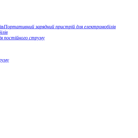
Портативний зарядний пристрій для електромобілів
ілів
ія постійного струму
руму