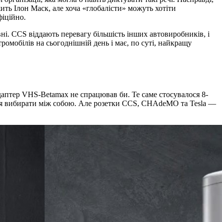
ить Ілон Маск, але хоча «глобалісти» можуть хотіти
фіційно.
вні. CCS віддають перевагу більшість інших автовиробників, і
тромобілів на сьогоднішній день і має, по суті, найкращу
даптер VHS-Betamax не спрацював би. Те саме стосувалося 8-
ося вибирати між собою. Але розетки CCS, CHAdeMO та Tesla —