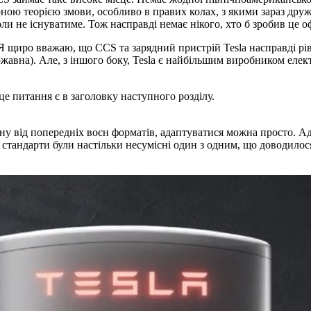
ною теорією змови, особливо в правих колах, з якими зараз друж
оли не існуватиме. Тож насправді немає нікого, хто б зробив це о
. Я щиро вважаю, що CCS та зарядний пристрій Tesla насправді рі
ержавна). Але, з іншого боку, Tesla є найбільшим виробником елек
це питання є в заголовку наступного розділу.
іну від попередніх воєн форматів, адаптуватися можна просто. А
і стандарти були настільки несумісні один з одним, що доводил