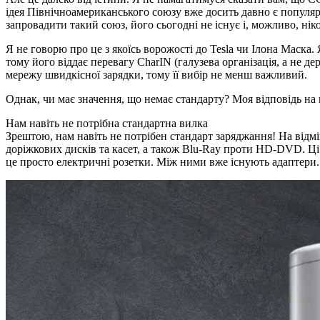
ідея Північноамериканського союзу вже досить давно є популяр
запровадити такий союз, його сьогодні не існує і, можливо, нік
Я не говорю про це з якоїсь ворожості до Tesla чи Ілона Маска
тому його віддає перевагу CharIN (галузева організація, а не д
мережу швидкісної зарядки, тому її вибір не менш важливий.
Однак, чи має значення, що немає стандарту? Моя відповідь на 
Нам навіть не потрібна стандартна вилка
Зрештою, нам навіть не потрібен стандарт заряджання! На відм
доріжкових дисків та касет, а також Blu-Ray проти HD-DVD. Ц
це просто електричні розетки. Між ними вже існують адаптери.