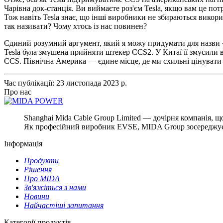
Чарівна док-станція. Ви виймаєте роз'єм Tesla, якщо вам це по
Тож навіть Tesla знає, що інші виробники не збираються викор
так називати? Чому хтось із нас повинен?
Єдиний розумний аргумент, який я можу придумати для назви «
Tesla була змушена прийняти штекер CCS2. У Китаї її змусили в
CCS. Північна Америка — єдине місце, де ми схильні цінувати
Час публікації: 23 листопада 2023 р.
Про нас
Shanghai Mida Cable Group Limited — дочірня компанія, щ
Як професійний виробник EVSE, MIDA Group зосереджуєть
Інформація
Продукти
Рішення
Про MIDA
Зв'яжіться з нами
Новини
Найчастіші запитання
Категорії продуктів